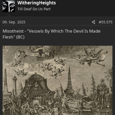
WitheringHeights
Till Deaf Do Us Part
09. Sep. 2025
#55.575
Misotheist - "Vessels By Which The Devil Is Made
Flesh" (BC)