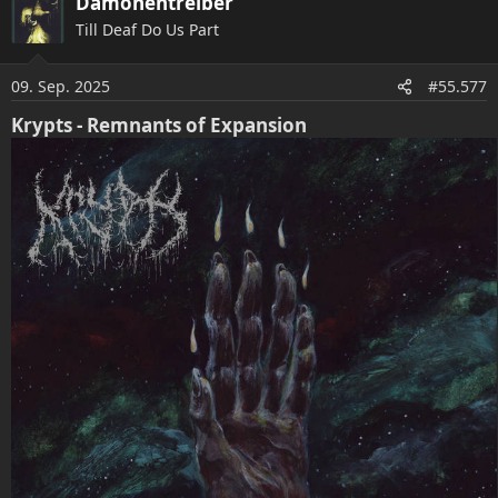
Dämonentreiber
k
Till Deaf Do Us Part
t
i
o
09. Sep. 2025
#55.577
n
e
Krypts - Remnants of Expansion
n
: