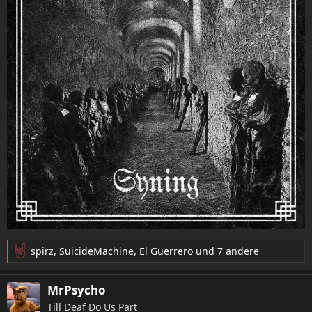
spirz
,
SuicideMachine
,
El Guerrero
und 7 andere
R
e
a
MrPsycho
k
Till Deaf Do Us Part
t