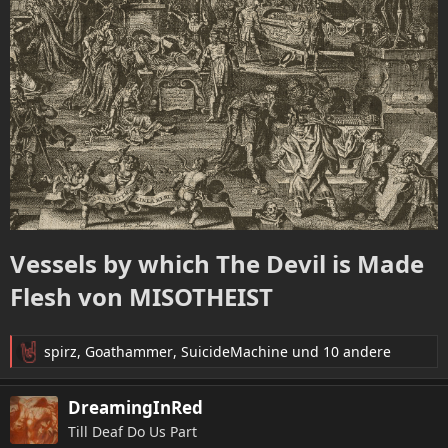
Vessels by which The Devil is Made
Flesh von MISOTHEIST​
spirz
,
Goathammer
,
SuicideMachine
und 10 andere
R
e
a
DreamingInRed
k
Till Deaf Do Us Part
t