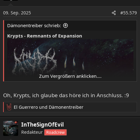
i
o
09. Sep. 2025
#55.579
n
e
Dämonentreiber schrieb:
n
:
Krypts - Remnants of Expansion
Zum Vergrößern anklicken....
Oh, Krypts, ich glaube das höre ich in Anschluss. :9
El Guerrero
und
Dämonentreiber
R
e
a
InTheSignOfEvil
k
Redakteur
Roadcrew
t
i