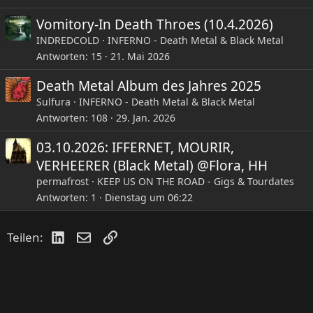
t
Vomitory-In Death Throes (10.4.2026)
INDREDCOLD
INFERNO - Death Metal & Black Metal
Antworten
15
21. Mai 2026
Death Metal Album des Jahres 2025
Sulfura
INFERNO - Death Metal & Black Metal
Antworten
108
29. Jan. 2026
03.10.2026: IFFERNET, MOURIR,
VERHEERER (Black Metal) @Flora, HH
permafrost
KEEP US ON THE ROAD - Gigs & Tourdates
Antworten
1
Dienstag um 06:22
LinkedIn
E-Mail
Link
Teilen: