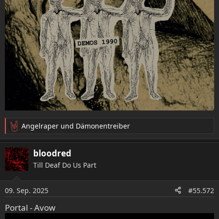
Angelraper
und
Dämonentreiber
R
e
a
bloodred
k
Till Deaf Do Us Part
t
i
o
09. Sep. 2025
#55.572
n
e
Portal - Avow
n