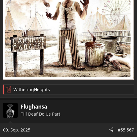
WitheringHeights
R
e
a
Flughansa
k
Till Deaf Do Us Part
t
i
o
09. Sep. 2025
#55.567
n