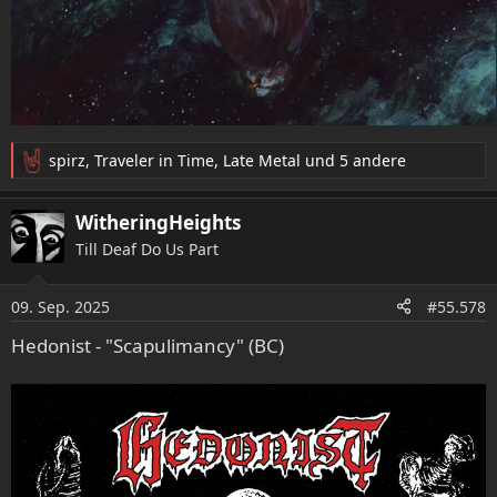
spirz
,
Traveler in Time
,
Late Metal
und 5 andere
R
e
a
WitheringHeights
k
Till Deaf Do Us Part
t
i
o
09. Sep. 2025
#55.578
n
e
Hedonist - "Scapulimancy" (BC)
n
: