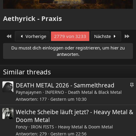
Aethyrick - Praxis​
Erste
Let
Vorherige
2779 von 3233
Nächste
Du musst dich einloggen oder registrieren, um hier zu
antworten.
Similar threads
DEATH METAL 2026 - Sammelthread
Paynajaynen
INFERNO - Death Metal & Black Metal
Antworten
177
Gestern um 10:30
Welche Scheibe läuft jetzt? - Heavy Metal &
Doom Metal
i
Fonzy
IRON FISTS - Heavy Metal & Doom Metal
Antworten
279
Gestern um 22:56