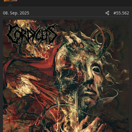
i
o
08. Sep. 2025
#55.562
n
e
n
: