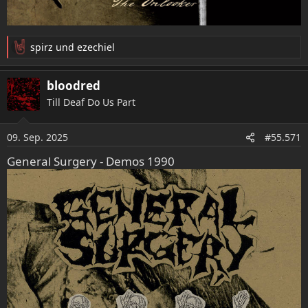
spirz
und
ezechiel
R
e
a
bloodred
k
Till Deaf Do Us Part
t
i
o
09. Sep. 2025
#55.571
n
e
General Surgery - Demos 1990
n
: