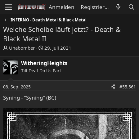
Anmelden
Registrieren
INFERNO - Death Metal & Black Metal
Welche Scheibe läuft jetzt? - Death &
Black Metal II
E
E
Unabomber
29. Juli 2021
r
r
s
s
WitheringHeights
t
t
Till Deaf Do Us Part
e
e
l
l
l
l
08. Sep. 2025
#55.561
e
t
Syning - "Syning" (BC)
r
a
m