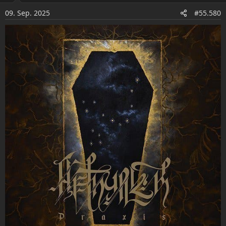
o
09. Sep. 2025
#55.580
n
e
n
: