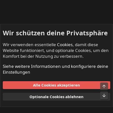
Wir schützen deine Privatsphäre
Wir verwenden essentielle
Cookies
, damit diese
Website funktioniert, und optionale Cookies, um den
Komfort bei der Nutzung zu verbessern.
Siehe weitere Informationen und konfiguriere deine
INFERNO - Death Metal & Black Metal
Einstellungen
Cookies
Alle Cookies akzeptieren
Kontakt
Nutzungsbedingungen
Datenschutz
Hilfe und Impressum
Start
R
Optionale Cookies ablehnen
S
S
®
Community platform by XenForo
© 2010-2024 XenForo Ltd.