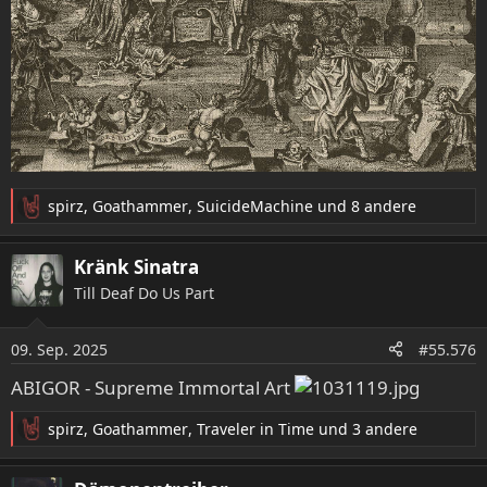
spirz
,
Goathammer
,
SuicideMachine
und 8 andere
R
e
a
Kränk Sinatra
k
Till Deaf Do Us Part
t
i
o
09. Sep. 2025
#55.576
n
e
ABIGOR - Supreme Immortal Art
n
:
spirz
,
Goathammer
,
Traveler in Time
und 3 andere
R
e
a