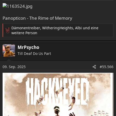
Panopticon - The Rime of Memory
Dämonentreiber
,
WitheringHeights
,
Albi
und eine
R
weitere Person
e
a
MrPsycho
k
t
Till Deaf Do Us Part
i
o
09. Sep. 2025
n
#55.566
e
n
: