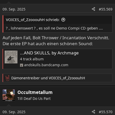
i
o
09. Sep. 2025
#55.569
n
e
VOICES_of_ZzooouhH schrieb:
n
:
? , lohnenswert ? , es soll ne Demo Compi CD geben ....
Auf jeden Fall, Bolt Thrower / Incantation Verschnitt.
Die erste EP hat auch einen schönen Sound:
...AND SKULLS, by Archmage
4 track album
andskulls.bandcamp.com
Dämonentreiber
und
VOICES_of_ZzooouhH
R
e
a
Occultmetallum
k
Till Deaf Do Us Part
t
i
o
09. Sep. 2025
#55.570
n