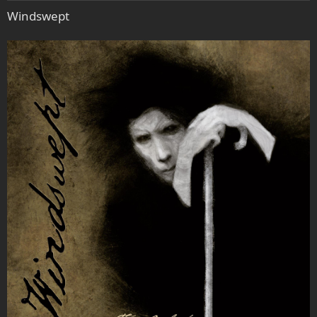
e
Windswept
n
: