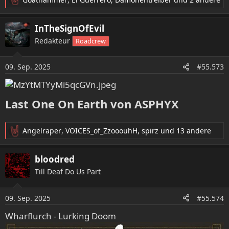
R
e
a
InTheSignOfEvil
k
Redakteur
Roadcrew
t
i
o
09. Sep. 2025
#55.573
n
e
n
:
Last One On Earth von ASPHYX​
Angelraper
,
VOICES_of_ZzooouhH
,
spirz
und 13 andere
R
e
a
bloodred
k
Till Deaf Do Us Part
t
i
o
09. Sep. 2025
#55.574
n
e
Wharflurch - Lurking Doom
n