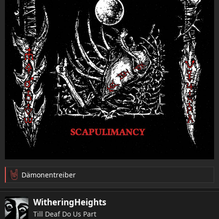
Dämonentreiber
R
e
a
WitheringHeights
k
Till Deaf Do Us Part
t