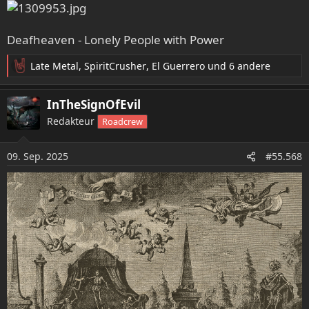
e
n
:
Deafheaven - Lonely People with Power
Late Metal
,
SpiritCrusher
,
El Guerrero
und 6 andere
R
e
a
InTheSignOfEvil
k
Redakteur
Roadcrew
t
i
o
09. Sep. 2025
#55.568
n
e
n
: