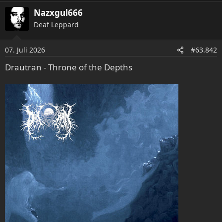
a
Nazxgul666
k
t
Deaf Leppard
i
o
07. Juli 2026
n
#63.842
e
Drautran - Throne of the Depths
n
: