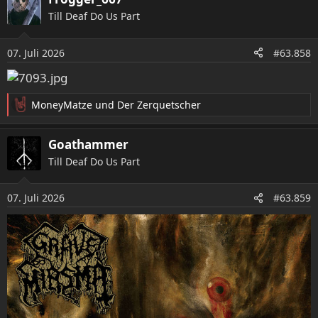
t
Till Deaf Do Us Part
i
o
07. Juli 2026
n
#63.858
e
n
:
MoneyMatze
und
Der Zerquetscher
R
e
a
Goathammer
k
Till Deaf Do Us Part
t
i
o
07. Juli 2026
#63.859
n
e
n
: