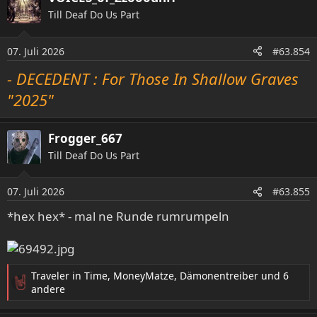
Till Deaf Do Us Part
07. Juli 2026
#63.854
- DECEDENT : For Those In Shallow Graves
"2025"
Frogger_667
Till Deaf Do Us Part
07. Juli 2026
#63.855
*hex hex* - mal ne Runde rumrumpeln
Traveler in Time
,
MoneyMatze
,
Dämonentreiber
und 6
R
andere
e
a