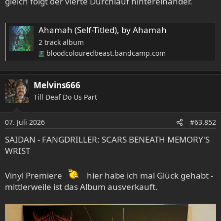
gleich folgt der vierte Durchlauf hintereinander.
Ahamah (Self-Titled), by Ahamah
2 track album
bloodcolouredbeast.bandcamp.com
Melvins666
Till Deaf Do Us Part
07. Juli 2026
#63.852
SAIDAN - FANGDRILLER: SCARS BENEATH MEMORY'S
WRIST
Vinyl Premiere
hier habe ich mal Glück gehabt -
mittlerweile ist das Album ausverkauft.