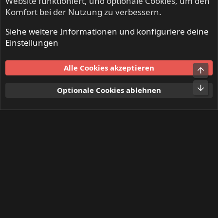
Website funktioniert, und optionale Cookies, um den
Komfort bei der Nutzung zu verbessern.
Siehe weitere Informationen und konfiguriere deine
INFERNO - Death Metal & Black Metal
Einstellungen
Cookies
Alle Cookies akzeptieren
Kontakt
Nutzungsbedingungen
Datenschutz
Hilfe und Impressum
Start
R
Optionale Cookies ablehnen
S
S
®
Community platform by XenForo
© 2010-2024 XenForo Ltd.