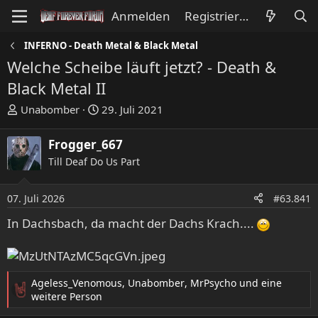
Anmelden
Registrieren
INFERNO - Death Metal & Black Metal
Welche Scheibe läuft jetzt? - Death &
Black Metal II
E
E
Unabomber
29. Juli 2021
r
r
s
s
Frogger_667
t
t
Till Deaf Do Us Part
e
e
l
l
l
l
07. Juli 2026
#63.841
e
t
In Dachsbach, da macht der Dachs Krach....
r
a
m
Ageless_Venomous
,
Unabomber
,
MrPsycho
und eine
R
weitere Person
e