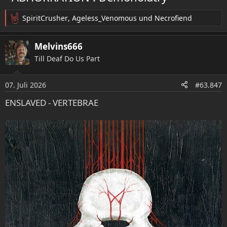
:
SpiritCrusher
,
Ageless_Venomous
und
Necrofiend
R
e
a
Melvins666
k
Till Deaf Do Us Part
t
i
o
07. Juli 2026
#63.847
n
e
ENSLAVED - VERTEBRAE
n
: