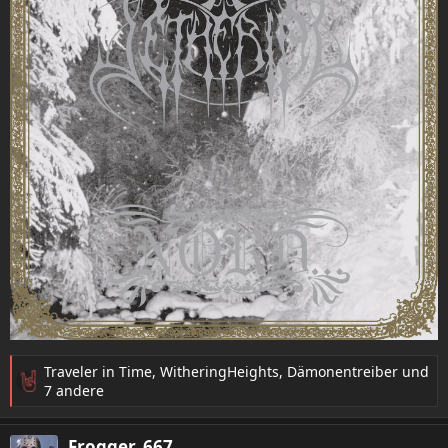
Traveler in Time
,
WitheringHeights
,
Dämonentreiber
und
R
7 andere
e
a
Frogger_667
k