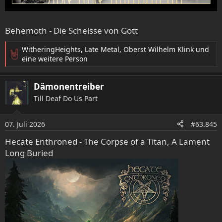
Behemoth - Die Scheisse von Gott
WitheringHeights
,
Late Metal
,
Oberst Wilhelm Klink
und
R
eine weitere Person
e
a
Dämonentreiber
k
t
Till Deaf Do Us Part
i
o
07. Juli 2026
n
#63.845
e
Hecate Enthroned - The Corpse of a Titan, A Lament
n
Long Buried
: