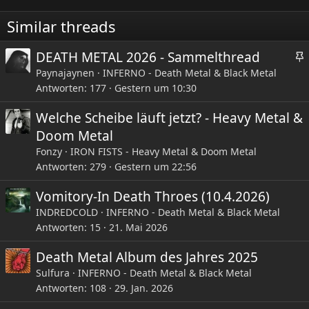
n
e
Similar threads
n
:
DEATH METAL 2026 - Sammelthread
Paynajaynen
INFERNO - Death Metal & Black Metal
Antworten
177
Gestern um 10:30
Welche Scheibe läuft jetzt? - Heavy Metal &
Doom Metal
i
Fonzy
IRON FISTS - Heavy Metal & Doom Metal
Antworten
279
Gestern um 22:56
t
Vomitory-In Death Throes (10.4.2026)
INDREDCOLD
INFERNO - Death Metal & Black Metal
Antworten
15
21. Mai 2026
Death Metal Album des Jahres 2025
Sulfura
INFERNO - Death Metal & Black Metal
Antworten
108
29. Jan. 2026