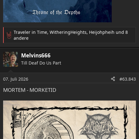
Traveler in Time
,
WitheringHeights
,
Heijohpheih
und 8
R
andere
e
a
Melvins666
k
t
Till Deaf Do Us Part
i
o
07. Juli 2026
n
#63.843
e
MORTEM - MORKETID
n
: