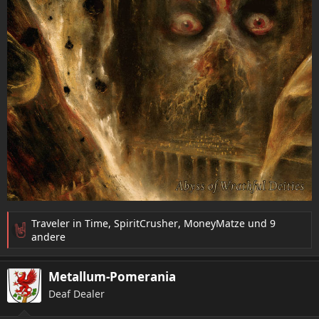
Traveler in Time
,
SpiritCrusher
,
MoneyMatze
und 9
R
andere
e
a
Metallum-Pomerania
k
t
Deaf Dealer
i
o