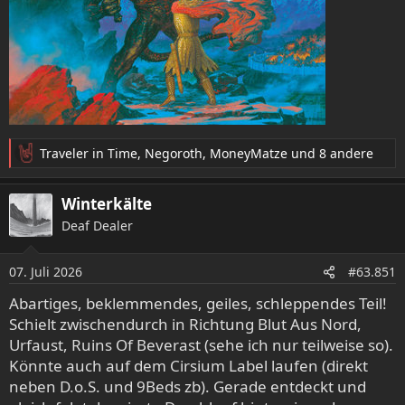
Traveler in Time
,
Negoroth
,
MoneyMatze
und 8 andere
R
e
a
Winterkälte
k
Deaf Dealer
t
i
o
07. Juli 2026
#63.851
n
e
Abartiges, beklemmendes, geiles, schleppendes Teil!
n
Schielt zwischendurch in Richtung Blut Aus Nord,
:
Urfaust, Ruins Of Beverast (sehe ich nur teilweise so).
Könnte auch auf dem Cirsium Label laufen (direkt
neben D.o.S. und 9Beds zb). Gerade entdeckt und