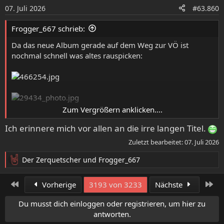
07. Juli 2026
n
#63.860
e
n
Frogger_667 schrieb:
:
Da das neue Album gerade auf dem Weg zur VÖ ist
nochmal schnell was altes rauspicken:
Zum Vergrößern anklicken....
DECIMATION
aus Ankara mit dem 2014er Album "Reign
Ich erinnere mich vor allen an die irre langen Titel.
of ungodly creation"
Zuletzt bearbeitet:
07. Juli 2026
Der Zerquetscher
und
Frogger_667
R
e
a
Erste
Let
Vorherige
3193 von 3233
Nächste
k
t
Du musst dich einloggen oder registrieren, um hier zu
i
antworten.
o