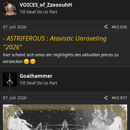
VOICES_of_ZzooouhH
k
t
Till Deaf Do Us Part
i
o
07. Juli 2026
n
#63.856
e
- ASTRIFEROUS : Atavistic Unraveling
n
:
"2026"
hier scheint sich eines der Highlights des aktuellen Jahres zu
verstecken
Goathammer
Till Deaf Do Us Part
07. Juli 2026
#63.857