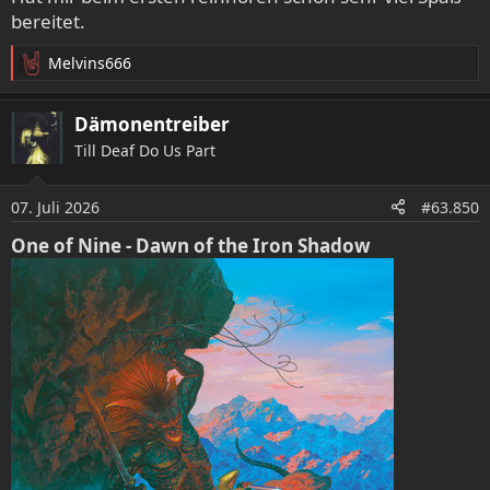
bereitet.
Melvins666
R
e
a
Dämonentreiber
k
Till Deaf Do Us Part
t
i
o
Morketid, by Mortem
07. Juli 2026
#63.850
n
8 track album
e
One of Nine - Dawn of the Iron Shadow
peaceville.bandcamp.com
n
: