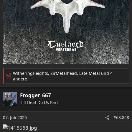
WitheringHeights
,
SirMetalhead
,
Late Metal
und 4
R
andere
e
a
Frogger_667
k
t
Till Deaf Do Us Part
i
o
07. Juli 2026
n
#63.848
e
n