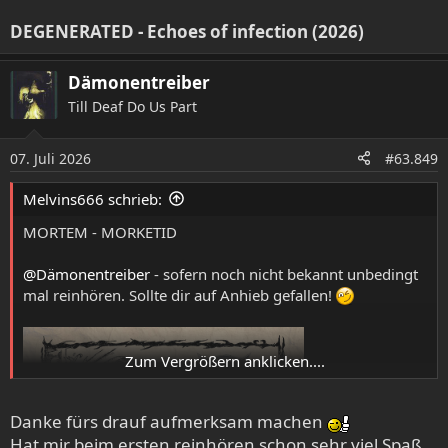
:
DEGENERATED - Echoes of infection (2026)
Dämonentreiber
Till Deaf Do Us Part
07. Juli 2026
#63.849
Melvins666 schrieb:
MORTEM - MORKETID
@Dämonentreiber
- sofern noch nicht bekannt unbedingt
mal reinhören. Sollte dir auf Anhieb gefallen!
Zum Vergrößern anklicken....
Danke fürs drauf aufmerksam machen
Hat mir beim ersten reinhören schon sehr viel Spaß