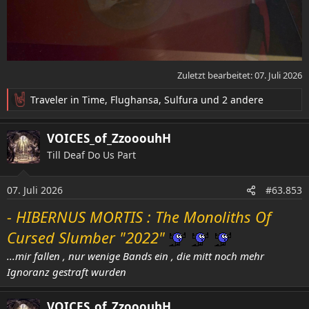
Zuletzt bearbeitet:
07. Juli 2026
Traveler in Time
,
Flughansa
,
Sulfura
und 2 andere
R
e
a
VOICES_of_ZzooouhH
k
Till Deaf Do Us Part
t
i
o
07. Juli 2026
#63.853
n
e
- HIBERNUS MORTIS : The Monoliths Of
n
Cursed Slumber "2022"
:
...mir fallen , nur wenige Bands ein , die mitt noch mehr
Ignoranz gestraft wurden
VOICES_of_ZzooouhH