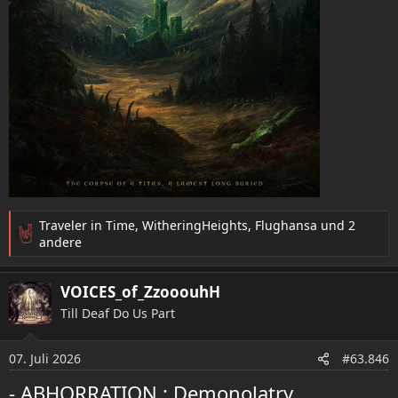
Traveler in Time
,
WitheringHeights
,
Flughansa
und 2
R
andere
e
a
VOICES_of_ZzooouhH
k
t
Till Deaf Do Us Part
i
o
07. Juli 2026
n
#63.846
e
- ABHORRATION : Demonolatry
n