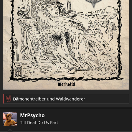
Dämonentreiber
und
Waldwanderer
R
e
a
MrPsycho
k
Till Deaf Do Us Part
t
i