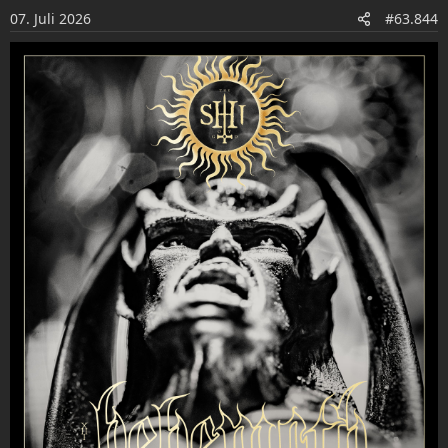
o
07. Juli 2026
#63.844
n
e
n
: