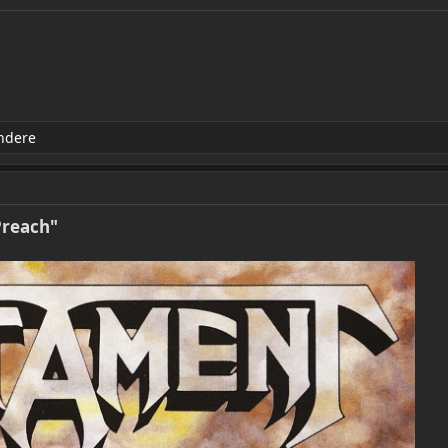
ndere
Preach"