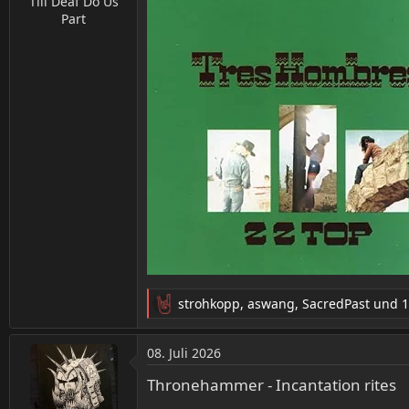
Till Deaf Do Us
Part
strohkopp
,
aswang
,
SacredPast
und 1
R
e
a
08. Juli 2026
k
t
Thronehammer - Incantation rites
i