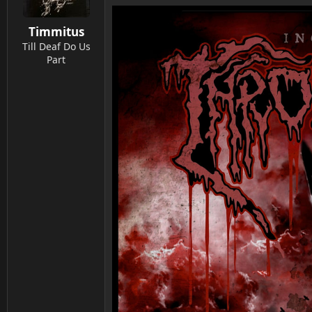
o
n
Timmitus
e
n
Till Deaf Do Us
:
Part