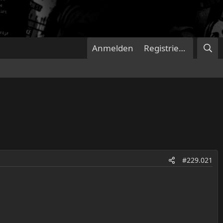
Anmelden
Registrieren
#229.021