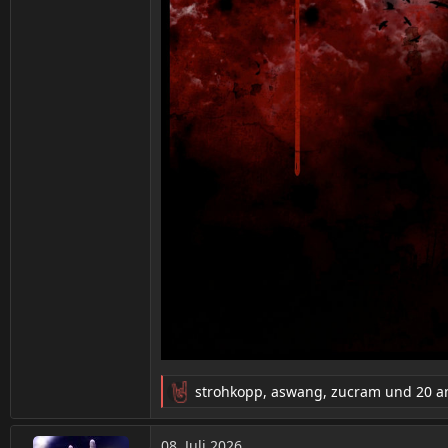
strohkopp
,
aswang
,
zucram
und 20 a
R
e
a
08. Juli 2026