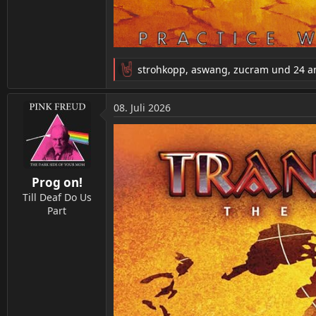
strohkopp
,
aswang
,
zucram
und 24 a
R
e
a
08. Juli 2026
k
t
i
o
n
Prog on!
e
n
Till Deaf Do Us
:
Part