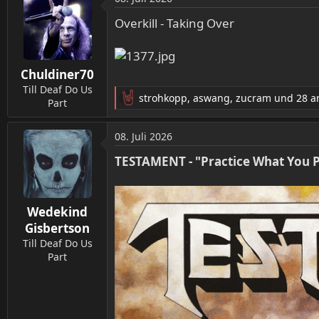
k
t
Overkill - Taking Over
i
o
n
Chuldiner70
e
n
Till Deaf Do Us
strohkopp
,
aswang
,
zucram
und 28 a
:
Part
R
e
a
08. Juli 2026
k
t
TESTAMENT - "Practice What You 
i
o
n
Wedekind
e
n
Gisbertson
:
Till Deaf Do Us
Part