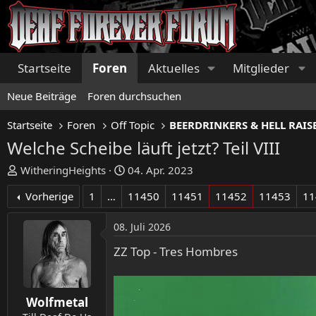
Startseite
Foren
Aktuelles
Mitglieder
Neue Beiträge
Foren durchsuchen
Startseite
Foren
Off Topic
Welche Scheibe läuft jetzt? Teil VIII
E
E
WitheringHeights
04. Apr. 2023
r
r
Vorherige
1
…
11450
11451
11452
11453
11
s
s
t
t
08. Juli 2026
e
e
l
l
ZZ Top - Tres Hombres
l
l
e
t
r
a
Wolfmetal
m