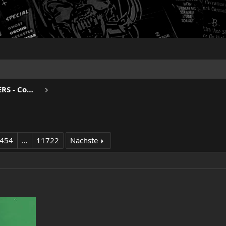
BEERDRINKERS & HELL RAISERS - Community
454
…
11722
Nächste