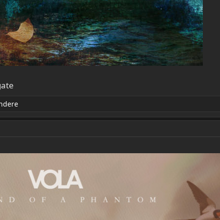
gate
ndere