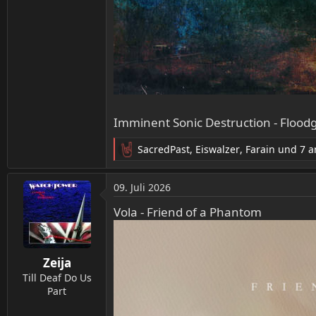
Imminent Sonic Destruction - Flood
SacredPast
,
Eiswalzer
,
Farain
und 7 a
R
e
a
09. Juli 2026
k
t
Vola - Friend of a Phantom
i
o
n
Zeija
e
n
Till Deaf Do Us
:
Part