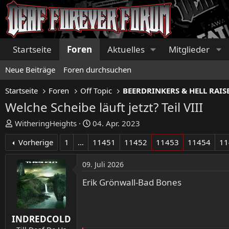
Startseite
Foren
Aktuelles
Mitglieder
Neue Beiträge
Foren durchsuchen
Startseite
Foren
Off Topic
Welche Scheibe läuft jetzt? Teil VIII
E
E
WitheringHeights
04. Apr. 2023
r
r
Vorherige
1
…
11451
11452
11453
11454
11
s
s
t
t
09. Juli 2026
e
e
l
l
Erik Grönwall-Bad Bones
l
l
e
t
r
a
INDREDCOLD
m