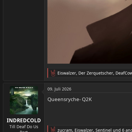
Eiswalzer
,
Der Zerquetscher
,
DeafCo
R
e
a
09. Juli 2026
k
t
Queensryche- Q2K
i
o
n
INDREDCOLD
e
n
Till Deaf Do Us
zucram
,
Eiswalzer
,
Sentinel
und 6 an
: