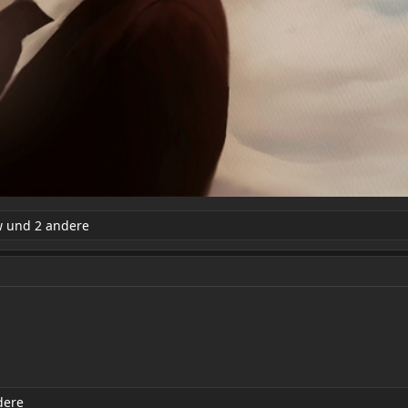
w
und 2 andere
dere