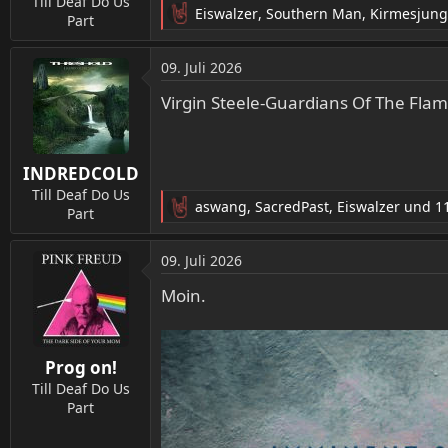
Till Deaf Do Us
Eiswalzer
,
Southern Man
,
Kirmesjun
Part
R
e
a
09. Juli 2026
k
t
Virgin Steele-Guardians Of The Fla
i
o
n
INDREDCOLD
e
n
Till Deaf Do Us
aswang
,
SacredPast
,
Eiswalzer
und 11
:
Part
R
e
a
09. Juli 2026
k
t
Moin.
i
o
n
Prog on!
e
n
Till Deaf Do Us
:
Part