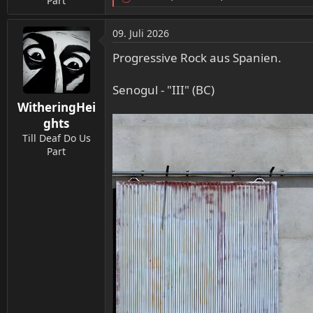
Part
R
e
a
09. Juli 2026
k
t
Progressive Rock aus Spanien.
i
o
Senogul - "III" (BC)
n
WitheringHei
e
n
ghts
:
Till Deaf Do Us
Part