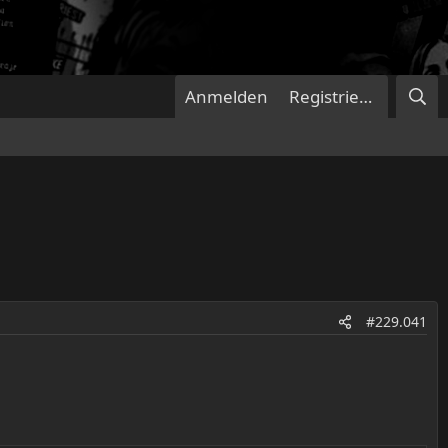
Anmelden
Registrieren
#229.041