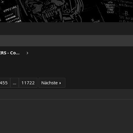
BEERDRINKERS & HELL RAISERS - Community
455
…
11722
Nächste