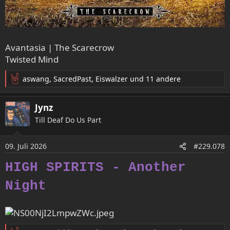
Avantasia | The Scarecrow
Twisted Mind
aswang
,
SacredPast
,
Eiswalzer
und 11 andere
R
e
a
Jynz
k
Till Deaf Do Us Part
t
i
o
09. Juli 2026
#229.078
n
e
HIGH SPIRITS - Another
n
:
Night