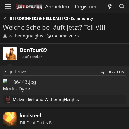
Anmelden
Registrieren
BEERDRINKERS & HELL RAISERS - Community
Welche Scheibe läuft jetzt? Teil VIII
E
E
WitheringHeights
04. Apr. 2023
r
r
s
s
OonTour89
t
t
Deaf Dealer
e
e
l
l
l
l
09. Juli 2026
#229.061
e
t
r
a
Mork - Dypet
m
Melvins666
und
WitheringHeights
R
e
a
lordsteel
k
Till Deaf Do Us Part
t