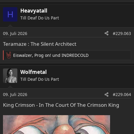
e
a
Heavyatall
H
k
Till Deaf Do Us Part
t
i
o
09. Juli 2026
#229.063
n
e
Teramaze : The Silent Architect
n
:
Eiswalzer
,
Prog on!
und
INDREDCOLD
R
e
a
Wolfmetal
k
Till Deaf Do Us Part
t
i
o
09. Juli 2026
#229.064
n
e
King Crimson - In The Court Of The Crimson King
n
: