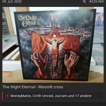
09. Juli 2026
#229.069
n
e
n
:
The Night Eternal - Moonlit cross
MoneyMatze
,
Cirith Uncool
,
zucram
und 17 andere
R
e