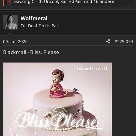
aswang
,
Cirith Uncool
,
SacredPast
und 16 andere
R
e
a
Wolfmetal
k
Till Deaf Do Us Part
t
i
o
09. Juli 2026
#229.079
n
e
Blackmail - Bliss, Please
n
: