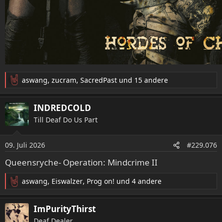
aswang
,
zucram
,
SacredPast
und 15 andere
R
e
a
INDREDCOLD
k
Till Deaf Do Us Part
t
i
o
09. Juli 2026
#229.076
n
e
Queensryche- Operation: Mindcrime II
n
:
aswang
,
Eiswalzer
,
Prog on!
und 4 andere
R
e
a
ImPurityThirst
k
Deaf Dealer