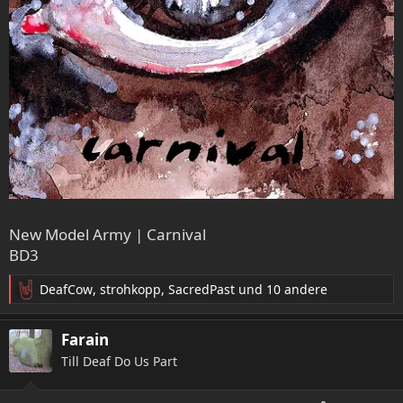
New Model Army | Carnival
BD3
DeafCow
,
strohkopp
,
SacredPast
und 10 andere
R
e
a
Farain
k
Till Deaf Do Us Part
t
i
o