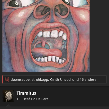
doomraupe
,
strohkopp
,
Cirith Uncool
und 16 andere
R
e
a
Timmitus
k
Till Deaf Do Us Part
t
i