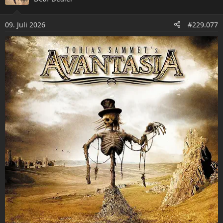
t
i
o
09. Juli 2026
#229.077
n
e
n
: