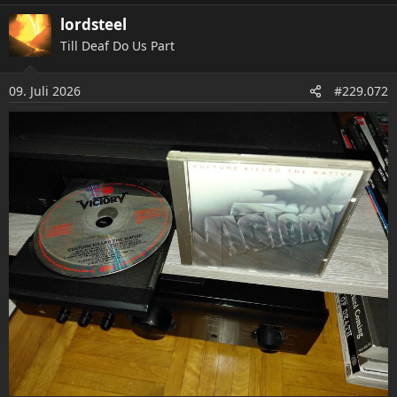
a
lordsteel
k
Till Deaf Do Us Part
t
i
o
09. Juli 2026
#229.072
n
e
n
: