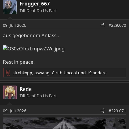
a
Frogger_667
k
Till Deaf Do Us Part
t
i
o
09. Juli 2026
#229.070
n
e
aus gegebenem Anlass...
n
:
Rest in peace.
strohkopp
,
aswang
,
Cirith Uncool
und 19 andere
R
e
a
Rada
k
Till Deaf Do Us Part
t
i
o
09. Juli 2026
#229.071
n
e
n