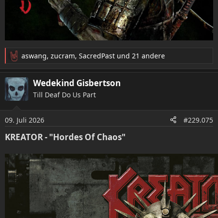
aswang
,
zucram
,
SacredPast
und 21 andere
R
e
a
Wedekind Gisbertson
k
Till Deaf Do Us Part
t
i
o
09. Juli 2026
#229.075
n
e
KREATOR - "Hordes Of Chaos"
n
: