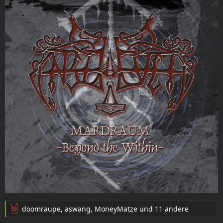
:
doomraupe
,
aswang
,
MoneyMatze
und 11 andere
R
e