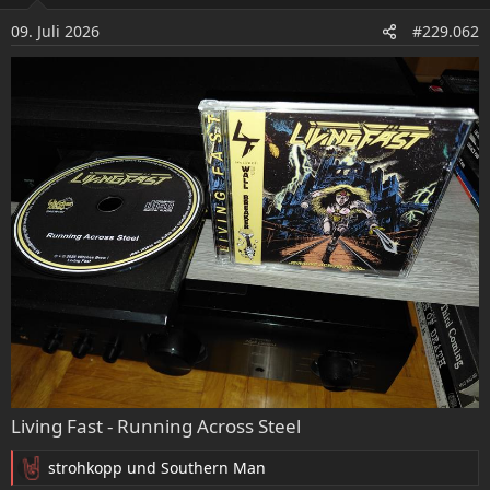
i
o
09. Juli 2026
#229.062
n
e
n
:
Living Fast - Running Across Steel
strohkopp
und
Southern Man
R