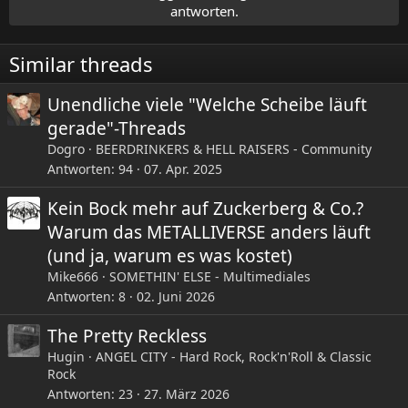
i
antworten.
o
n
e
Similar threads
n
:
Unendliche viele "Welche Scheibe läuft
gerade"-Threads
Dogro
BEERDRINKERS & HELL RAISERS - Community
Antworten
94
07. Apr. 2025
Kein Bock mehr auf Zuckerberg & Co.?
Warum das METALLIVERSE anders läuft
(und ja, warum es was kostet)
Mike666
SOMETHIN' ELSE - Multimediales
Antworten
8
02. Juni 2026
The Pretty Reckless
Hugin
ANGEL CITY - Hard Rock, Rock'n'Roll & Classic
Rock
Antworten
23
27. März 2026