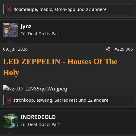
doomraupe
,
mablo
,
strohkopp
und 27 andere
R
e
a
Jynz
k
Till Deaf Do Us Part
t
i
o
09. Juli 2026
#229.066
n
e
LED ZEPPELIN - Houses Of The
n
:
Holy
strohkopp
,
aswang
,
SacredPast
und 22 andere
R
e
a
INDREDCOLD
k
Till Deaf Do Us Part
t
i