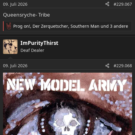
o
09. Juli 2026
#229.067
n
e
Queensryche- Tribe
n
:
Prog on!
,
Der Zerquetscher
,
Southern Man
und 3 andere
R
e
a
ImPurityThirst
k
Deaf Dealer
t
i
o
09. Juli 2026
#229.068
n
e
n
: