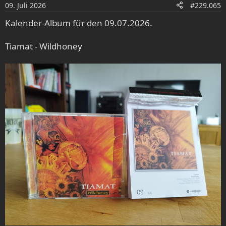
o
09. Juli 2026
#229.065
n
e
Kalender-Album für den 09.07.2026.
n
:
Tiamat - Wildhoney