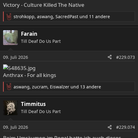
Victory - Culture Killed The Native
strohkopp
,
aswang
,
SacredPast
und 11 andere
R
e
a
Farain
k
Till Deaf Do Us Part
t
i
o
09. Juli 2026
#229.073
n
e
n
Anthrax - For all kings
:
aswang
,
zucram
,
Eiswalzer
und 13 andere
R
e
a
Timmitus
k
Till Deaf Do Us Part
t
i
o
09. Juli 2026
#229.074
n
e
Beim Umräumen im Regal hatte ich auch dieses