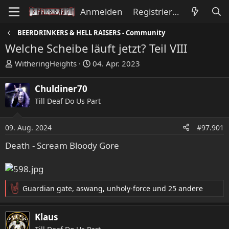
Anmelden
Registrieren
BEERDRINKERS & HELL RAISERS - Community
Welche Scheibe läuft jetzt? Teil VIII
E
E
WitheringHeights
04. Apr. 2023
r
r
s
s
Chuldiner70
t
t
Till Deaf Do Us Part
e
e
l
l
l
l
09. Aug. 2024
#97.901
e
t
Death - Scream Bloody Gore
r
a
m
Guardian gate
,
aswang
,
unholy-force
und 25 andere
R
e
a
Klaus
k