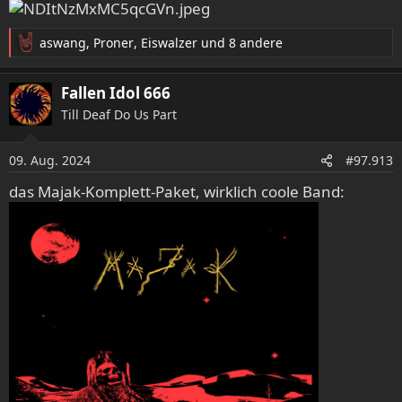
:
aswang
,
Proner
,
Eiswalzer
und 8 andere
R
e
a
Fallen Idol 666
k
Till Deaf Do Us Part
t
i
o
09. Aug. 2024
#97.913
n
e
das Majak-Komplett-Paket, wirklich coole Band:
n
: