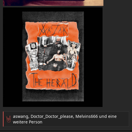
aswang
,
Doctor_Doctor_please
,
Melvins666
und eine
R
weitere Person
e