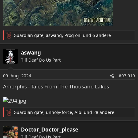
Guardian gate
,
aswang
,
Prog on!
und 6 andere
R
e
a
aswang
k
Till Deaf Do Us Part
t
i
o
09. Aug. 2024
#97.919
n
e
Amorphis - Tales From The Thousand Lakes
n
:
Guardian gate
,
unholy-force
,
Albi
und 28 andere
R
e
a
Doctor_Doctor_please
k
Till Deaf Do Us Part