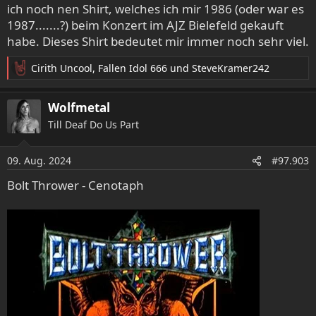
ich noch nen Shirt, welches ich mir 1986 (oder war es
1987.......?) beim Konzert im AJZ Bielefeld gekauft
habe. Dieses Shirt bedeutet mir immer noch sehr viel.
Cirith Uncool
,
Fallen Idol 666
und
SteveKramer242
R
e
a
Wolfmetal
k
Till Deaf Do Us Part
t
i
o
09. Aug. 2024
#97.903
n
e
Bolt Thrower - Cenotaph
n
: