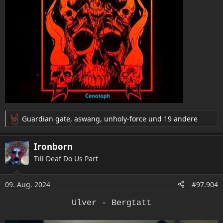
Guardian gate
,
aswang
,
unholy-force
und 19 andere
R
e
a
Ironborn
k
Till Deaf Do Us Part
t
i
o
09. Aug. 2024
#97.904
n
e
Ulver - Bergtatt
n
: