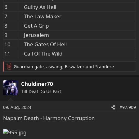
6
Guilty As Hell
7
The Law Maker
8
Get A Grip
9
Jerusalem
10
The Gates Of Hell
11
Call Of The Wild
Guardian gate
,
aswang
,
Eiswalzer
und 5 andere
R
e
a
Chuldiner70
k
Till Deaf Do Us Part
t
i
o
09. Aug. 2024
#97.909
n
e
Napalm Death - Harmony Corruption
n
: