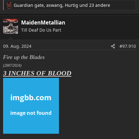
Guardian gate
,
aswang
,
Hurtig
und 23 andere
R
e
a
MaidenMetallian
k
Till Deaf Do Us Part
t
i
o
09. Aug. 2024
#97.910
n
e
Fire up the Blades
n
(2007/2024)
:
3 INCHES OF BLOOD