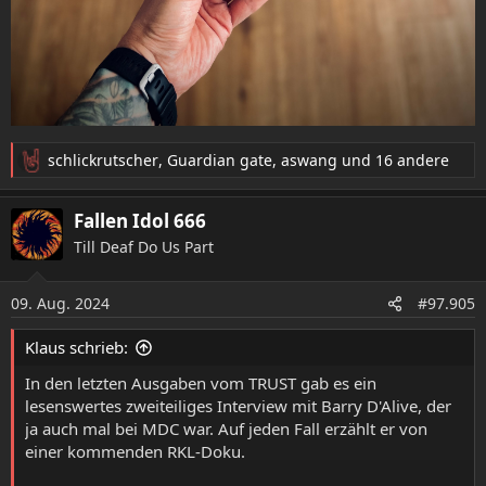
schlickrutscher
,
Guardian gate
,
aswang
und 16 andere
R
e
a
Fallen Idol 666
k
Till Deaf Do Us Part
t
i
o
09. Aug. 2024
#97.905
n
e
Klaus schrieb:
n
:
In den letzten Ausgaben vom TRUST gab es ein
lesenswertes zweiteiliges Interview mit Barry D'Alive, der
ja auch mal bei MDC war. Auf jeden Fall erzählt er von
einer kommenden RKL-Doku.