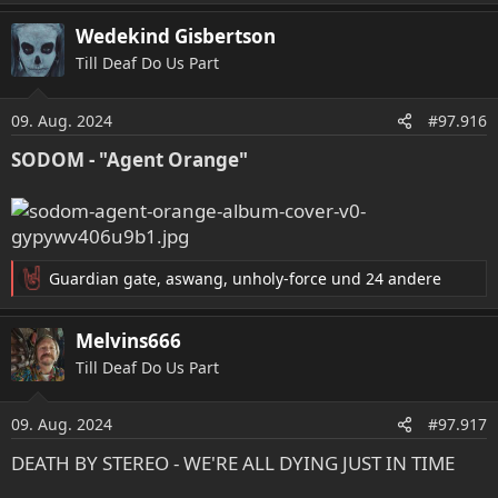
a
Wedekind Gisbertson
k
t
Till Deaf Do Us Part
i
o
09. Aug. 2024
n
#97.916
e
SODOM - "Agent Orange"
n
:
Guardian gate
,
aswang
,
unholy-force
und 24 andere
R
e
a
Melvins666
k
Till Deaf Do Us Part
t
i
o
09. Aug. 2024
#97.917
n
e
DEATH BY STEREO - WE'RE ALL DYING JUST IN TIME
n