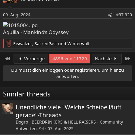
t
i
o
09. Aug. 2024
#97.920
n
e
n
Aquilla - Mankind’s Odyssey
:
Eiswalzer
,
SacredPast
und
Winterwolf
R
e
a
Erste
Le
Vorherige
4896 von 11729
Nächste
k
t
Du musst dich einloggen oder registrieren, um hier zu
i
antworten.
o
n
e
Similar threads
n
:
Unendliche viele "Welche Scheibe läuft
gerade"-Threads
Dogro
BEERDRINKERS & HELL RAISERS - Community
Antworten
94
07. Apr. 2025