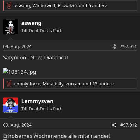
aswang
,
Winterwolf
,
Eiswalzer
und 6 andere
R
e
a
aswang
k
Till Deaf Do Us Part
t
i
o
09. Aug. 2024
#97.911
n
e
Satyricon - Now, Diabolical
n
:
unholy-force
,
Metalbilly
,
zucram
und 15 andere
R
e
a
Lemmysven
k
Till Deaf Do Us Part
t
i
o
09. Aug. 2024
#97.912
n
e
Erholsames Wochenende alle miteinander!
n