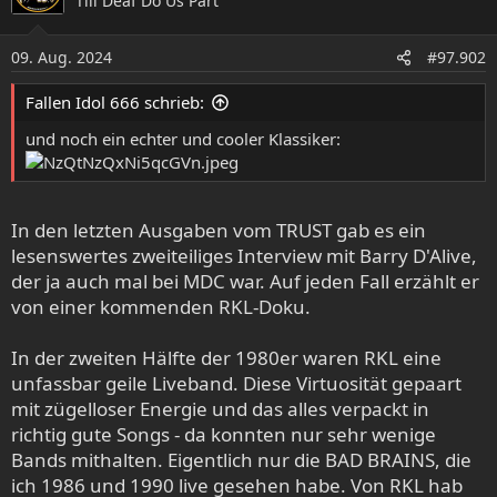
Till Deaf Do Us Part
t
i
o
09. Aug. 2024
#97.902
n
e
Fallen Idol 666 schrieb:
n
:
und noch ein echter und cooler Klassiker:
In den letzten Ausgaben vom TRUST gab es ein
lesenswertes zweiteiliges Interview mit Barry D'Alive,
der ja auch mal bei MDC war. Auf jeden Fall erzählt er
von einer kommenden RKL-Doku.
In der zweiten Hälfte der 1980er waren RKL eine
unfassbar geile Liveband. Diese Virtuosität gepaart
mit zügelloser Energie und das alles verpackt in
richtig gute Songs - da konnten nur sehr wenige
Bands mithalten. Eigentlich nur die BAD BRAINS, die
ich 1986 und 1990 live gesehen habe. Von RKL hab