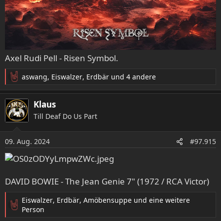
Axel Rudi Pell - Risen Symbol.
aswang
,
Eiswalzer
,
Erdbär
und 4 andere
R
e
a
Klaus
k
Till Deaf Do Us Part
t
i
o
09. Aug. 2024
#97.915
n
e
n
:
DAVID BOWIE - The Jean Genie 7" (1972 / RCA Victor)
Eiswalzer
,
Erdbär
,
Amöbensuppe
und eine weitere
R
Person
e