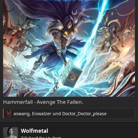
Hammerfall - Avenge The Fallen.
aswang
,
Eiswalzer
und
Doctor_Doctor_please
R
e
a
Wolfmetal
k