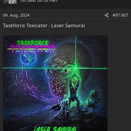
Till Deaf Do Us Part
t
i
o
09. Aug. 2024
#97.907
n
e
Taskforce Toxicator - Laser Samurai
n
: