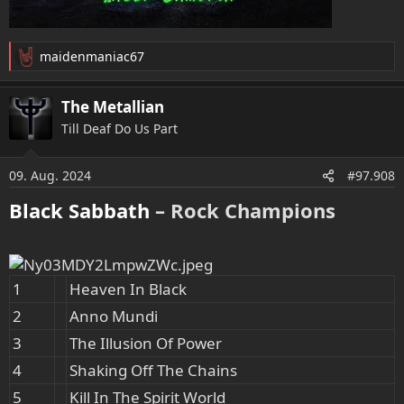
maidenmaniac67
R
e
a
The Metallian
k
Till Deaf Do Us Part
t
i
o
09. Aug. 2024
#97.908
n
e
Black Sabbath
– Rock Champions​
n
:
1
Heaven In Black
2
Anno Mundi
3
The Illusion Of Power
4
Shaking Off The Chains
5
Kill In The Spirit World