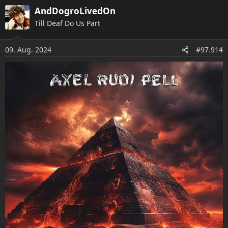
a
AndDogroLivedOn
k
t
Till Deaf Do Us Part
i
o
09. Aug. 2024
n
#97.914
e
n
: