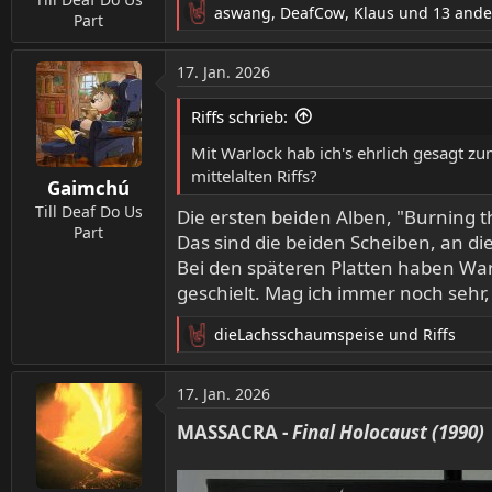
aswang
,
DeafCow
,
Klaus
und 13 ande
:
Part
R
e
a
17. Jan. 2026
k
t
Riffs schrieb:
i
o
Mit Warlock hab ich's ehrlich gesagt zum
n
mittelalten Riffs?
Gaimchú
e
n
Till Deaf Do Us
Die ersten beiden Alben, "Burning 
:
Part
Das sind die beiden Scheiben, an di
Bei den späteren Platten haben War
geschielt. Mag ich immer noch sehr, 
dieLachsschaumspeise
und
Riffs
R
e
a
17. Jan. 2026
k
t
MASSACRA -
Final Holocaust (1990)
i
o
n