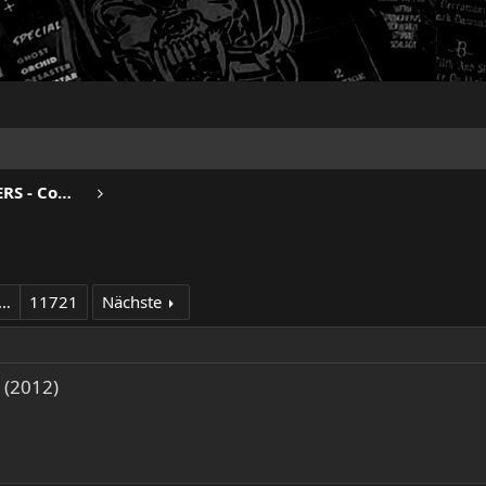
BEERDRINKERS & HELL RAISERS - Community
…
11721
Nächste
 (2012)