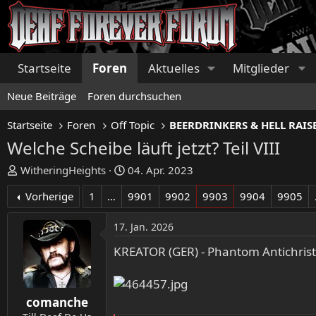
Startseite
Foren
Aktuelles
Mitglieder
Neue Beiträge
Foren durchsuchen
Startseite
Foren
Off Topic
Welche Scheibe läuft jetzt? Teil VIII
E
E
WitheringHeights
04. Apr. 2023
r
r
Vorherige
1
…
9901
9902
9903
9904
9905
s
s
t
t
17. Jan. 2026
e
e
l
l
KREATOR (GER) - Phantom Antichrist
l
l
e
t
r
a
comanche
m