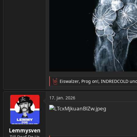
Eiswalzer
,
Prog on!
,
INDREDCOLD
und
R
e
a
17. Jan. 2026
k
t
i
o
n
Lemmysven
e
n
Till Deaf Do Us