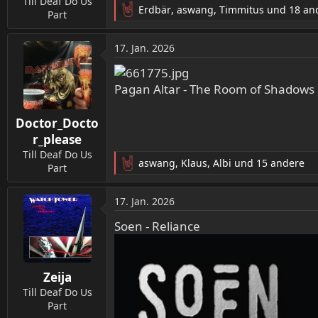
Till Deaf Do Us
Erdbär
,
aswang
,
Timmitus
und 18 an
Part
R
e
a
17. Jan. 2026
k
t
i
Pagan Altar - The Room of Shadows
o
n
Doctor_Docto
e
n
r_please
:
Till Deaf Do Us
aswang
,
Klaus
,
Albi
und 15 andere
Part
R
e
a
17. Jan. 2026
k
t
Soen - Reliance
i
o
n
Zeija
e
n
Till Deaf Do Us
:
Part