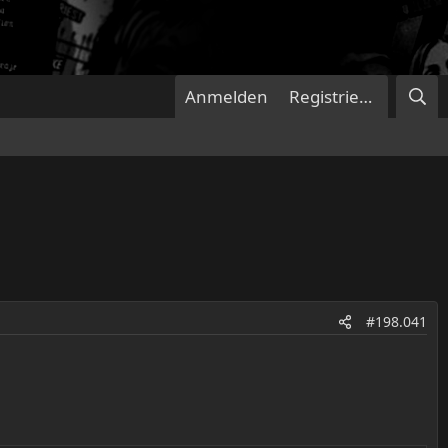
Anmelden
Registrieren
#198.041