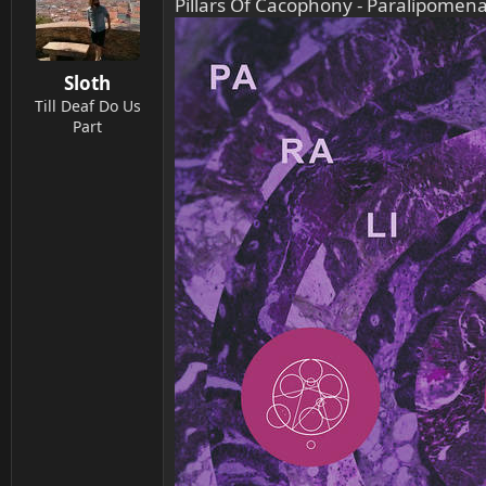
Pillars Of Cacophony - Paralipomen
i
o
n
Sloth
e
n
Till Deaf Do Us
:
Part