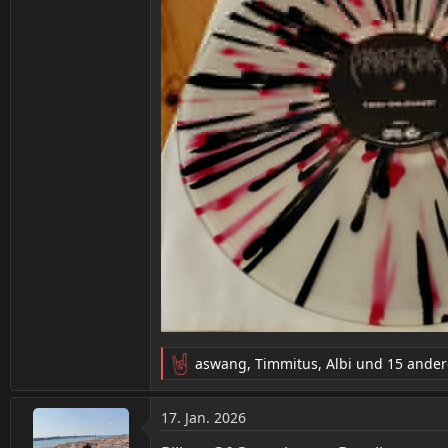
aswang
,
Timmitus
,
Albi
und 15 ander
R
e
a
17. Jan. 2026
k
t