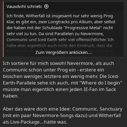
e
Vauxdvihl schrieb:
n
:
Ich finde, Witherfall ist insgesamt nur sehr wenig Prog.
Klar, es gibt ein, zwei Longtracks pro Album, aber selbst
die haben mit der Schublade "Progressive Metal" nicht
sehr viel zu tun. Da sind Parallelen zu Nevermore,
Communic und Iced Earth sehr viel offensichtlicher. Ich
habe aber eigentlich auch nicht den Eindruck, dass die
Band groß als "Prog" vermarktet wird. Die Band selbst
Zum Vergrößern anklicken....
nennt es in ihren Newslettern "Dark Melodic Metal", was
Ich sortiere für mich sowohl Nevermore, als auch
ich ganz passend finde. Von daher glaube ich auch nicht,
Communic schon unter Prog ein - erstere ein
dass die Jungs wegen des "Prog-Stempels" unter dem
Radar laufen.
bisschen weniger, letztere ein wenig mehr. Die Iced-
Earth-Parallele sehe ich auch, mit "Where do I begin"
müsste man eigentlich einen jeden IE-Fan im Sack
haben.
Aber das wäre doch eine Idee: Communic, Sanctuary
(mit ein paar Nevermore-Songs dazu) und Witherfall
als Live-Package...hätte was.