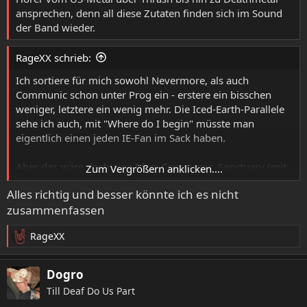
ansprechen, denn all diese Zutaten finden sich im Sound
der Band wieder.
RageXX schrieb:
Ich sortiere für mich sowohl Nevermore, als auch
Communic schon unter Prog ein - erstere ein bisschen
weniger, letztere ein wenig mehr. Die Iced-Earth-Parallele
sehe ich auch, mit "Where do I begin" müsste man
eigentlich einen jeden IE-Fan im Sack haben.
Aber das wäre doch eine Idee: Communic, Sanctuary (mit
Zum Vergrößern anklicken....
ein paar Nevermore-Songs dazu) und Witherfall als Live-
Alles richtig und besser könnte ich es nicht
Package...hätte was.
zusammenfassen
RageXX
R
e
a
Dogro
k
Till Deaf Do Us Part
t
i