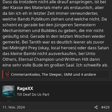
Dass da trotzdem nicht alle drauf anspringen, ist bei
der Klasse des Materials mehr als erstaunlich, aber
da bin ich eh in letzter Zeit immer verwunderter,
welche Bands Publikum ziehen und welche nicht. Da
scheint es gerade bei den jüngeren Semestern
Mechanismen und Bubbles zu geben, die mir nicht
geläufig sind. Gerade in den letzten Wochen wieder
gemerkt. Bei Tanith war es deutlich leerer als zuvor
bei Midnight Prey (okay, local heroes) oder dass Satan
das kleine Bambi nicht ausverkaufen, bei Unto
Others, Eternal Champion und Writhen Hilt dann
eine sehr volle Bude im großen Saal. Ich schweife ab.
CimmerianKodex
,
The Sleeper
,
SMM
und 4 andere
R
e
a
RageXX
k
Till Deaf Do Us Part
t
i
o
11. Nov. 2024
#429
n