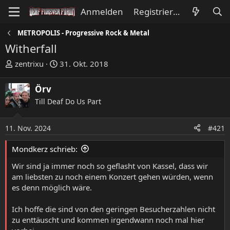
Anmelden
Registrieren
METROPOLIS - Progressive Rock & Metal
Witherfall
E
E
zentrixu
31. Okt. 2018
r
r
s
s
Örv
t
t
Till Deaf Do Us Part
e
e
l
l
l
l
11. Nov. 2024
#421
e
t
Mondkerz schrieb:
r
a
m
Wir sind ja immer noch so geflasht von Kassel, dass wir
am liebsten zu noch einem Konzert gehen würden, wenn
es denn möglich wäre.
Ich hoffe die sind von den geringen Besucherzahlen nicht
zu enttäuscht und kommen irgendwann noch mal hier