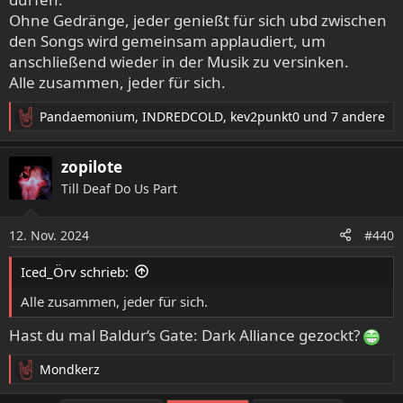
Ich denke, das wäre auf einem Festival wie dem RHF
Ohne Gedränge, jeder genießt für sich ubd zwischen
ähnlich, auch wenn da Witherfall eher auf einem mittleren
den Songs wird gemeinsam applaudiert, um
Slot wären. Die anwesenden Fans würden es abfeiern,
anschließend wieder in der Musik zu versinken.
vereinzelt würden Leute überzeugt werden, aber die breite
Alle zusammen, jeder für sich.
Masse würde den Slot für eine Pause nutzen.
Pandaemonium
,
INDREDCOLD
,
kev2punkt0
und 7 andere
R
e
a
zopilote
k
Till Deaf Do Us Part
t
i
o
12. Nov. 2024
#440
n
e
Iced_Örv schrieb:
n
:
Alle zusammen, jeder für sich.
Hast du mal Baldur‘s Gate: Dark Alliance gezockt?
Mondkerz
R
e