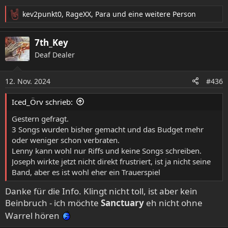
kev2punkt0
,
RageXX
,
Para
und eine weitere Person
R
e
a
7th_Key
k
Deaf Dealer
t
i
o
12. Nov. 2024
#436
n
e
Iced_Örv schrieb:
n
:
Gestern gefragt.
3 Songs wurden bisher gemacht und das Budget mehr
oder weniger schon verbraten.
Lenny kann wohl nur Riffs und keine Songs schreiben.
Joseph wirkte jetzt nicht direkt frustriert, ist ja nicht seine
Band, aber es ist wohl eher ein Trauerspiel
Danke für die Info. Klingt nicht toll, ist aber kein
Beinbruch - ich möchte
Sanctuary
eh nicht ohne
Warrel hören