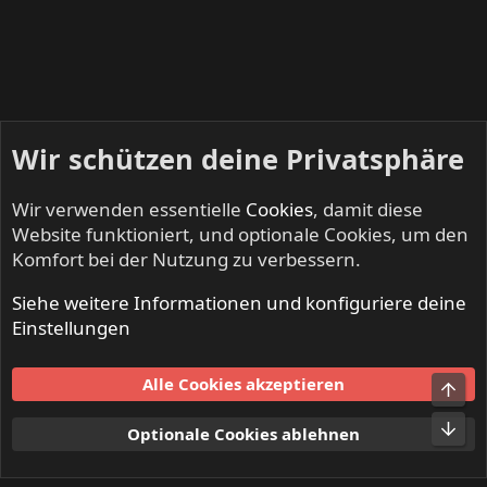
Wir schützen deine Privatsphäre
Wir verwenden essentielle
Cookies
, damit diese
Website funktioniert, und optionale Cookies, um den
Komfort bei der Nutzung zu verbessern.
Siehe weitere Informationen und konfiguriere deine
METROPOLIS - Progressive Rock & Metal
Einstellungen
Cookies
Alle Cookies akzeptieren
Obe
Kontakt
Nutzungsbedingungen
Datenschutz
Hilfe und Impressum
Start
R
Unt
Optionale Cookies ablehnen
S
S
®
Community platform by XenForo
© 2010-2024 XenForo Ltd.