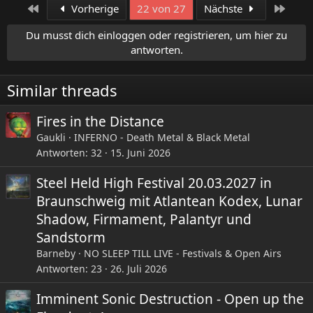
a
Erste
Letzt
Vorherige
22 von 27
Nächste
k
t
Du musst dich einloggen oder registrieren, um hier zu
i
antworten.
o
n
e
Similar threads
n
:
Fires in the Distance
Gaukli
INFERNO - Death Metal & Black Metal
Antworten
32
15. Juni 2026
Steel Held High Festival 20.03.2027 in
Braunschweig mit Atlantean Kodex, Lunar
Shadow, Firmament, Palantyr und
Sandstorm
Barneby
NO SLEEP TILL LIVE - Festivals & Open Airs
Antworten
23
26. Juli 2026
Imminent Sonic Destruction - Open up the