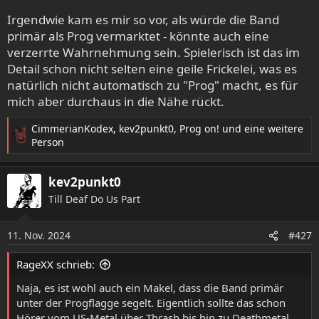
Irgendwie kam es mir so vor, als würde die Band
primär als Prog vermarktet - könnte auch eine
verzerrte Wahrnehmung sein. Spielerisch ist das im
Detail schon nicht selten eine geile Frickelei, was es
natürlich nicht automatisch zu "Prog" macht, es für
mich aber durchaus in die Nähe rückt.
CimmerianKodex
,
kev2punkt0
,
Prog on!
und eine weitere
R
Person
e
a
kev2punkt0
k
t
Till Deaf Do Us Part
i
o
11. Nov. 2024
n
#427
e
n
RageXX schrieb:
:
Naja, es ist wohl auch ein Makel, dass die Band primär
unter der Progflagge segelt. Eigentlich sollte das schon
Hörer vom US-Metal über Thrash bis hin zu Deathmetal