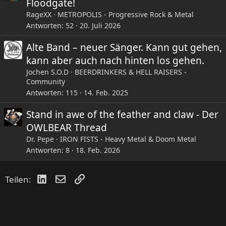
Floodgate!
RageXX
METROPOLIS - Progressive Rock & Metal
Antworten
52
20. Juli 2026
Alte Band – neuer Sänger. Kann gut gehen,
kann aber auch nach hinten los gehen.
Jochen S.O.D
BEERDRINKERS & HELL RAISERS -
Community
Antworten
115
14. Feb. 2025
Stand in awe of the feather and claw - Der
OWLBEAR Thread
Dr. Pepe
IRON FISTS - Heavy Metal & Doom Metal
Antworten
8
18. Feb. 2026
LinkedIn
E-Mail
Link
Teilen: