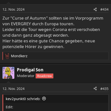
12. Nov. 2024
#434
Zur "Curse of Autumn" sollten sie im Vorprogramm
von EVERGREY durch Europa touren.
Leider ist die Tour wegen Corona erst verschoben
und dann ganz abgesagt worden.
Hier hätte es eine gute Chance gegeben, neue
potenzielle Hörer zu gewinnen.
Mondkerz
R
e
a
Prodigal Son
k
Moderator
Roadcrew
t
i
o
12. Nov. 2024
#435
n
e
kev2punkt0 schrieb:
n
:
Edit: