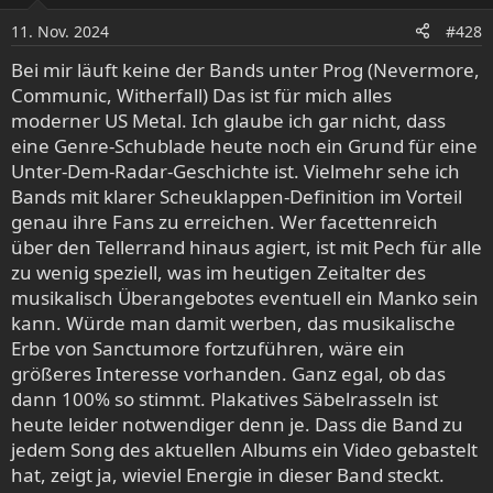
o
11. Nov. 2024
#428
n
e
Bei mir läuft keine der Bands unter Prog (Nevermore,
n
Communic, Witherfall) Das ist für mich alles
:
moderner US Metal. Ich glaube ich gar nicht, dass
eine Genre-Schublade heute noch ein Grund für eine
Unter-Dem-Radar-Geschichte ist. Vielmehr sehe ich
Bands mit klarer Scheuklappen-Definition im Vorteil
genau ihre Fans zu erreichen. Wer facettenreich
über den Tellerrand hinaus agiert, ist mit Pech für alle
zu wenig speziell, was im heutigen Zeitalter des
musikalisch Überangebotes eventuell ein Manko sein
kann. Würde man damit werben, das musikalische
Erbe von Sanctumore fortzuführen, wäre ein
größeres Interesse vorhanden. Ganz egal, ob das
dann 100% so stimmt. Plakatives Säbelrasseln ist
heute leider notwendiger denn je. Dass die Band zu
jedem Song des aktuellen Albums ein Video gebastelt
hat, zeigt ja, wieviel Energie in dieser Band steckt.