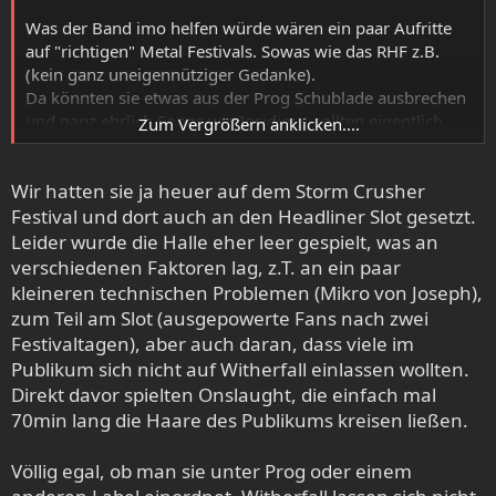
Was der Band imo helfen würde wären ein paar Aufritte
auf "richtigen" Metal Festivals. Sowas wie das RHF z.B.
(kein ganz uneigennütziger Gedanke).
Da könnten sie etwas aus der Prog Schublade ausbrechen
und ganz ehrlich Songs wie Insidious sollten eigentlich
Zum Vergrößern anklicken....
vom Power Metal Fan bis zum Deathmetaler jeden
abholen der die Band vielleicht bisher wegen dem Prog
Wir hatten sie ja heuer auf dem Storm Crusher
Label ignoriert.
Festival und dort auch an den Headliner Slot gesetzt.
Leider wurde die Halle eher leer gespielt, was an
verschiedenen Faktoren lag, z.T. an ein paar
kleineren technischen Problemen (Mikro von Joseph),
zum Teil am Slot (ausgepowerte Fans nach zwei
Festivaltagen), aber auch daran, dass viele im
Publikum sich nicht auf Witherfall einlassen wollten.
Direkt davor spielten Onslaught, die einfach mal
70min lang die Haare des Publikums kreisen ließen.
Völlig egal, ob man sie unter Prog oder einem