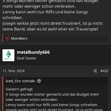
3 Songs wurden bisher gemacht und das Budget
mehr oder weniger schon verbraten.
Lenny kann wohl nur Riffs und keine Songs
schreiben.
Joseph wirkte jetzt nicht direkt frustriert, ist ja nicht
seine Band, aber es ist wohl eher ein Trauerspiel
Mondkerz
R
e
a
metalbundy666
k
Deaf Dealer
t
i
o
11. Nov. 2024
#432
n
e
Iced_Örv schrieb:
n
:
Gestern gefragt.
3 Songs wurden bisher gemacht und das Budget mehr
oder weniger schon verbraten.
Lenny kann wohl nur Riffs und keine Songs schreiben.
Joseph wirkte jetzt nicht direkt frustriert, ist ja nicht seine