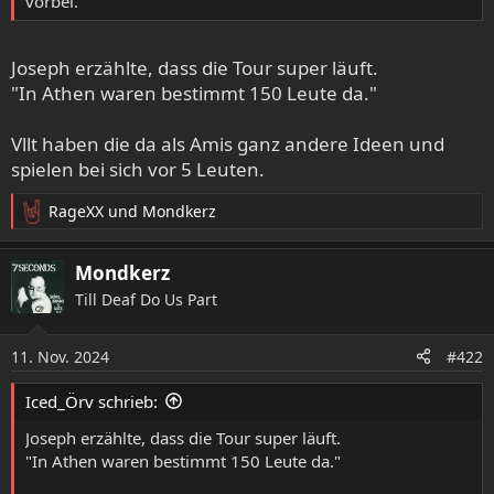
vorbei.
Joseph erzählte, dass die Tour super läuft.
"In Athen waren bestimmt 150 Leute da."
Vllt haben die da als Amis ganz andere Ideen und
spielen bei sich vor 5 Leuten.
RageXX
und
Mondkerz
R
e
a
Mondkerz
k
Till Deaf Do Us Part
t
i
o
11. Nov. 2024
#422
n
e
Iced_Örv schrieb:
n
:
Joseph erzählte, dass die Tour super läuft.
"In Athen waren bestimmt 150 Leute da."