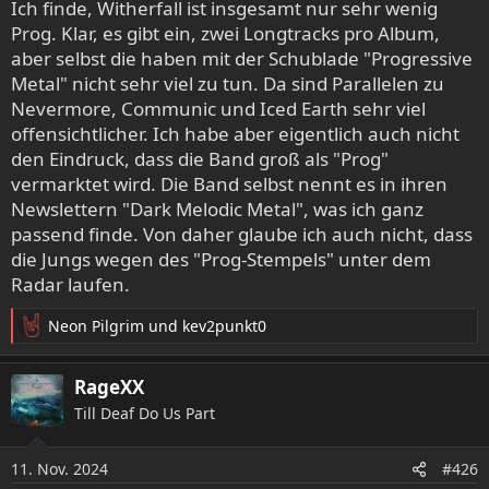
Ich finde, Witherfall ist insgesamt nur sehr wenig
n
Prog. Klar, es gibt ein, zwei Longtracks pro Album,
:
aber selbst die haben mit der Schublade "Progressive
Metal" nicht sehr viel zu tun. Da sind Parallelen zu
Nevermore, Communic und Iced Earth sehr viel
offensichtlicher. Ich habe aber eigentlich auch nicht
den Eindruck, dass die Band groß als "Prog"
vermarktet wird. Die Band selbst nennt es in ihren
Newslettern "Dark Melodic Metal", was ich ganz
passend finde. Von daher glaube ich auch nicht, dass
die Jungs wegen des "Prog-Stempels" unter dem
Radar laufen.
Neon Pilgrim
und
kev2punkt0
R
e
a
RageXX
k
Till Deaf Do Us Part
t
i
o
11. Nov. 2024
#426
n