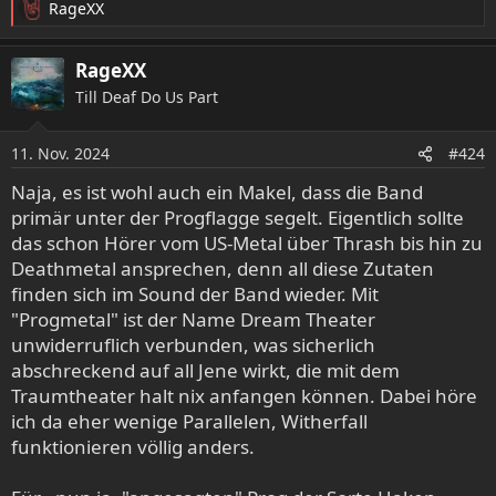
RageXX
R
e
a
RageXX
k
Till Deaf Do Us Part
t
i
o
11. Nov. 2024
#424
n
e
Naja, es ist wohl auch ein Makel, dass die Band
n
primär unter der Progflagge segelt. Eigentlich sollte
:
das schon Hörer vom US-Metal über Thrash bis hin zu
Deathmetal ansprechen, denn all diese Zutaten
finden sich im Sound der Band wieder. Mit
"Progmetal" ist der Name Dream Theater
unwiderruflich verbunden, was sicherlich
abschreckend auf all Jene wirkt, die mit dem
Traumtheater halt nix anfangen können. Dabei höre
ich da eher wenige Parallelen, Witherfall
funktionieren völlig anders.