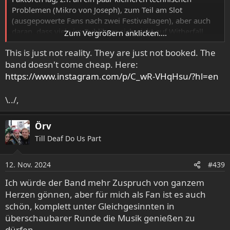
Problemen (Mikro von Joseph), zum Teil am Slot
(ausgepowerte Fans nach zwei Festivaltagen), aber auch
daran, dass viele im Publikum sich nicht auf Witherfall
Zum Vergrößern anklicken....
einlassen wollten. Direkt davor spielten Onslaught, die
This is just not reality. They are just not booked. The
einfach mal 70min lang die Haare des Publikums kreisen
band doesn't come cheap. Here:
ließen.
https://www.instagram.com/p/C_wR-VHqHsu/?hl=en
Völlig egal, ob man sie unter Prog oder einem anderen
Label einordnet, Witherfall lassen sich nicht eindeutig
\../,
einordnen. Mit dem Prog Metal gemein haben sie, dass
die Musiker ein hohes technisches Niveau haben und um
Örv
das auf der Bühne umzusetzen, sich mehr auf die
Till Deaf Do Us Part
Instrumente als auf die Show konzentrieren - wirkt für
viele live etwas träge. Dann gibt es die thrashigen und
härteren US-Metal Elemente in ihren Songs - irritiert
12. Nov. 2024
#439
manchen Melodic Freak und umgekehrt: die Balladen und
Ich würde der Band mehr Zuspruch von ganzem
ruhigeren Passagen sind den Thrashern zu cheesy. Am
Ende sitzen sie zwischen den Stühlen und bleiben ein
Herzen gönnen, aber für mich als Fan ist es auch
Nischending, trotz der hohen Qualität bei Alben,
schön, komplett unter Gleichgesinnten in
Fähigkeiten der Musiker und Liveperformance.
überschaubarer Runde die Musik genießen zu
dürfen.