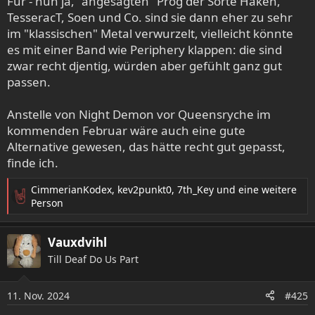
Für - nun ja, "angesagten" Prog der Sorte Haken,
TesseracT, Soen und Co. sind sie dann eher zu sehr
im "klassischen" Metal verwurzelt, vielleicht könnte
es mit einer Band wie Periphery klappen: die sind
zwar recht djentig, würden aber gefühlt ganz gut
passen.
Anstelle von Night Demon vor Queensryche im
kommenden Februar wäre auch eine gute
Alternative gewesen, das hätte recht gut gepasst,
finde ich.
CimmerianKodex
,
kev2punkt0
,
7th_Key
und eine weitere
R
Person
e
a
Vauxdvihl
k
t
Till Deaf Do Us Part
i
o
11. Nov. 2024
n
#425
e