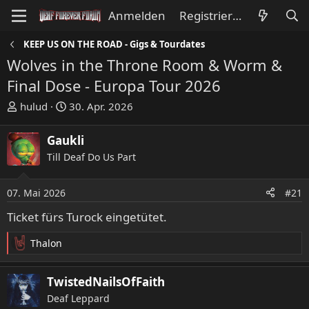
Anmelden
Registrieren
KEEP US ON THE ROAD - Gigs & Tourdates
Wolves in the Throne Room & Worm &
Final Dose - Europa Tour 2026
E
E
hulud
30. Apr. 2026
r
r
s
s
Gaukli
t
t
Till Deaf Do Us Part
e
e
l
l
l
l
07. Mai 2026
#21
e
t
Ticket fürs Turock eingetütet.
r
a
m
Thalon
R
e
a
TwistedNailsOfFaith
k
Deaf Leppard
t