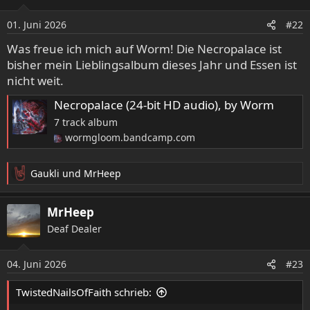
i
o
01. Juni 2026
#22
n
e
Was freue ich mich auf Worm! Die Necropalace ist
n
bisher mein Lieblingsalbum dieses Jahr und Essen ist
:
nicht weit.
Necropalace (24-bit HD audio), by Worm
7 track album
wormgloom.bandcamp.com
Gaukli
und
MrHeep
R
e
a
MrHeep
k
Deaf Dealer
t
i
o
04. Juni 2026
#23
n
e
TwistedNailsOfFaith schrieb:
n