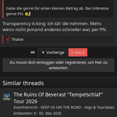
Gebe die gerne für einen kleinen Betrag ab. Bei Interesse
gerne PN.
Transparency is king: ich tät' die nehmen. Mehr,
wenn nicht jemand anderes schneller war, per PN.
Thalon
R
e
a
Erste
Vorherige
2 von 2
k
t
Du musst dich einloggen oder registrieren, um hier zu
i
antworten.
o
n
e
Similar threads
n
:
The Ruins Of Beverast "Tempelschlaf"
Tour 2026
Eisenheinrich
KEEP US ON THE ROAD - Gigs & Tourdates
Antworten
6
02. Mai 2026