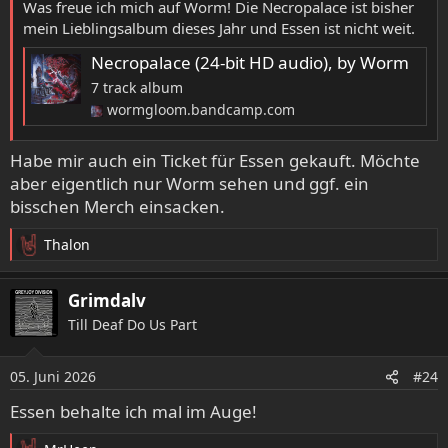
:
Was freue ich mich auf Worm! Die Necropalace ist bisher
mein Lieblingsalbum dieses Jahr und Essen ist nicht weit.
Necropalace (24-bit HD audio), by Worm
7 track album
wormgloom.bandcamp.com
Habe mir auch ein Ticket für Essen gekauft. Möchte
aber eigentlich nur Worm sehen und ggf. ein
bisschen Merch einsacken.
Thalon
R
e
a
Grimdalv
k
Till Deaf Do Us Part
t
i
o
05. Juni 2026
#24
n
e
Essen behalte ich mal im Auge!
n
: