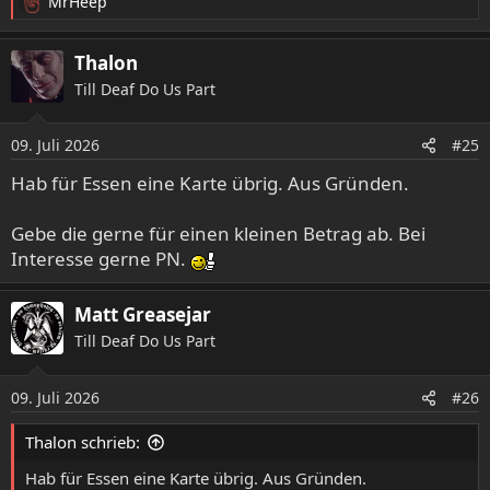
MrHeep
R
e
a
Thalon
k
Till Deaf Do Us Part
t
i
o
09. Juli 2026
#25
n
e
Hab für Essen eine Karte übrig. Aus Gründen.
n
:
Gebe die gerne für einen kleinen Betrag ab. Bei
Interesse gerne PN.
Matt Greasejar
Till Deaf Do Us Part
09. Juli 2026
#26
Thalon schrieb:
Hab für Essen eine Karte übrig. Aus Gründen.