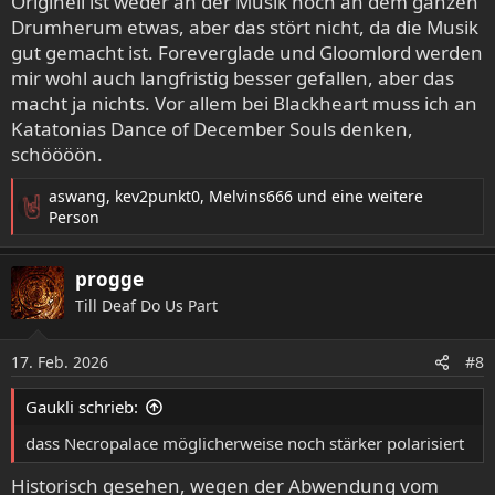
Originell ist weder an der Musik noch an dem ganzen
Drumherum etwas, aber das stört nicht, da die Musik
gut gemacht ist. Foreverglade und Gloomlord werden
mir wohl auch langfristig besser gefallen, aber das
macht ja nichts. Vor allem bei Blackheart muss ich an
Katatonias Dance of December Souls denken,
schöööön.
aswang
,
kev2punkt0
,
Melvins666
und eine weitere
R
Person
e
a
progge
k
t
Till Deaf Do Us Part
i
o
17. Feb. 2026
n
#8
e
n
Gaukli schrieb:
:
dass Necropalace möglicherweise noch stärker polarisiert
Historisch gesehen, wegen der Abwendung vom