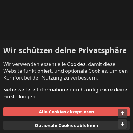
Wir schützen deine Privatsphäre
Wir verwenden essentielle
Cookies
, damit diese
Website funktioniert, und optionale Cookies, um den
Komfort bei der Nutzung zu verbessern.
Siehe weitere Informationen und konfiguriere deine
INFERNO - Death Metal & Black Metal
Einstellungen
Cookies
Alle Cookies akzeptieren
Obe
Kontakt
Nutzungsbedingungen
Datenschutz
Hilfe und Impressum
Start
R
Unt
Optionale Cookies ablehnen
S
S
®
Community platform by XenForo
© 2010-2024 XenForo Ltd.