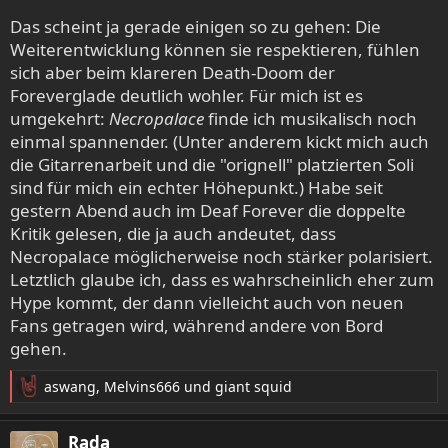
Das scheint ja gerade einigen so zu gehen: Die
Weiterentwicklung können sie respektieren, fühlen
sich aber beim klareren Death-Doom der
Foreverglade deutlich wohler. Für mich ist es
umgekehrt:
Necropalace
finde ich musikalisch noch
einmal spannender. (Unter anderem kickt mich auch
die Gitarrenarbeit und die "orignell" platzierten Soli
sind für mich ein echter Höhepunkt.) Habe seit
gestern Abend auch im Deaf Forever die doppelte
Kritik gelesen, die ja auch andeutet, dass
Necropalace möglicherweise noch stärker polarisiert.
Letztlich glaube ich, dass es wahrscheinlich eher zum
Hype kommt, der dann vielleicht auch von neuen
Fans getragen wird, während andere von Bord
gehen.
aswang
,
Melvins666
und
giant squid
R
e
a
Rada