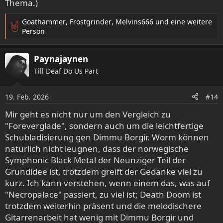
Thema.)
Goathammer
,
Frostgrinder
,
Melvins666
und eine weitere
R
Person
e
a
Paynajaynen
k
t
Till Deaf Do Us Part
i
o
19. Feb. 2026
n
#14
e
Mir geht es nicht nur um den Vergleich zu
n
"Foreverglade", sondern auch um die leichtfertige
:
Schubladisierung gen Dimmu Borgir. Worm können
natürlich nicht leugnen, dass der norwegische
Symphonic Black Metal der Neunziger Teil der
Grundidee ist, trotzdem greift der Gedanke viel zu
kurz. Ich kann verstehen, wenn einem das, was auf
"Necropalace" passiert, zu viel ist; Death Doom ist
trotzdem weiterhin präsent und die melodischere
Gitarrenarbeit hat wenig mit Dimmu Borgir und