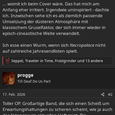
... womit ich beim Cover wäre. Das hat mich am
Anfang eher irritiert. Irgendwie uninspiriert - dachte
ich. Inzwischen sehe ich es als ziemlich passende
Umsetzung der düsteren Atmosphäre mit
klassischem Gruselfaktor, der sich immer wieder in
episch-cineastische Weite verwandelt.
Ich esse einen Wurm, wenn sich
Necropalace
nicht
auf zahlreiche Jahresendlisten spielt.
Seppel
,
Traveler in Time
,
Frostgrinder
und 13 andere
R
e
a
progge
k
Till Deaf Do Us Part
t
i
o
17. Feb. 2026
#2
n
e
Toller OP. Großartige Band, die sich einen Scheiß um
n
Erwartungshaltungen zu scheren scheint, wie ja auch
: