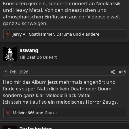
Konsorten gemein, sondern erinnert an Neoklassik
und Heavy Metal. Von den cineastischen und
atmosphärischen Einflüssen aus der Videospielwelt
ganz zu schweigen.
Jerry A.
,
Goathammer
,
Daruma
und 4 andere
R
e
a
aswang
k
Till Deaf Do Us Part
t
i
o
19. Feb. 2026
#15
n
e
Hab mir das Album jetzt mehrmals angehört und
n
finde es super. Natürlich kein Death oder Doom
:
sondern ganz klar Melodic Black Metal.
Ich steh halt auf so ein melodisches Horror Zeugs.
Melvins666
und
Gaukli
R
e
a
Torfschichter