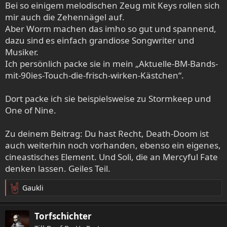
Bei so einigem melodischen Zeug mit Keys rollen sich
mir auch die Zehennägel auf.
Aber Worm machen das imho so gut und spannend,
dazu sind es einfach grandiose Songwriter und
Musiker.
Ich persönlich packe sie in mein „Aktuelle-BM-Bands-
mit-90ies-Touch-die-frisch-wirken-Kästchen“.
Dort packe ich sie beispielsweise zu Stormkeep und
One of Nine.
Zu deinem Beitrag: Du hast Recht, Death-Doom ist
auch weiterhin noch vorhanden, ebenso ein eigenes,
cineastisches Element. Und Soli, die an Mercyful Fate
denken lassen. Geiles Teil.
Gaukli
R
e
a
Torfschichter
k