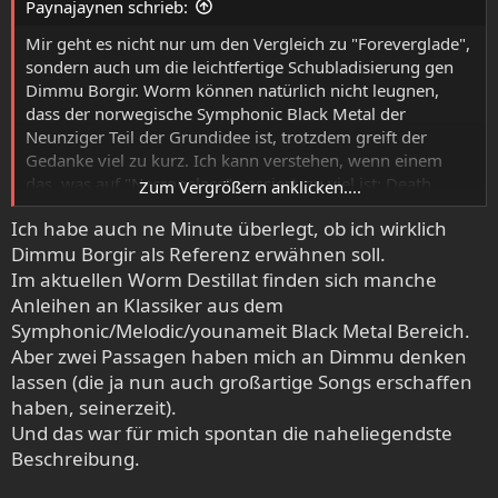
Paynajaynen schrieb:
n
:
Mir geht es nicht nur um den Vergleich zu "Foreverglade",
sondern auch um die leichtfertige Schubladisierung gen
Dimmu Borgir. Worm können natürlich nicht leugnen,
dass der norwegische Symphonic Black Metal der
Neunziger Teil der Grundidee ist, trotzdem greift der
Gedanke viel zu kurz. Ich kann verstehen, wenn einem
das, was auf "Necropalace" passiert, zu viel ist; Death
Zum Vergrößern anklicken....
Doom ist trotzdem weiterhin präsent und die
Ich habe auch ne Minute überlegt, ob ich wirklich
melodischere Gitarrenarbeit hat wenig mit Dimmu Borgir
Dimmu Borgir als Referenz erwähnen soll.
und Konsorten gemein, sondern erinnert an Neoklassik
und Heavy Metal. Von den cineastischen und
Im aktuellen Worm Destillat finden sich manche
atmosphärischen Einflüssen aus der Videospielwelt ganz
Anleihen an Klassiker aus dem
zu schweigen.
Symphonic/Melodic/younameit Black Metal Bereich.
Aber zwei Passagen haben mich an Dimmu denken
lassen (die ja nun auch großartige Songs erschaffen
haben, seinerzeit).
Und das war für mich spontan die naheliegendste
Beschreibung.