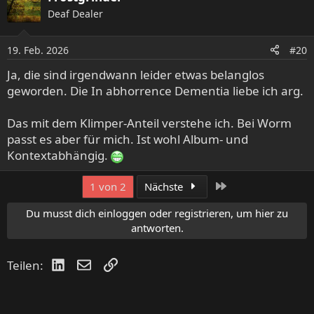
k
Deaf Dealer
t
i
o
19. Feb. 2026
#20
n
e
Ja, die sind irgendwann leider etwas belanglos
n
geworden. Die In abhorrence Dementia liebe ich arg.
:
Das mit dem Klimper-Anteil verstehe ich. Bei Worm
passt es aber für mich. Ist wohl Album- und
Kontextabhängig.
Letzte
1 von 2
Nächste
Du musst dich einloggen oder registrieren, um hier zu
antworten.
LinkedIn
E-Mail
Link
Teilen: