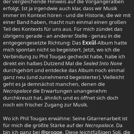
der vergleichende Hinweis auf die Vorgängeralben
erfolgt. Ist ja irgendwie auch klar, dass wir Musik
immer im Kontext hören - und die Historie, die wir mit
einer Band haben, macht nun einmal einen großen
Teil des Kontexts für uns aus. Für mich zündet das
übrigens gerade - an anderer Stelle - genau in die
entgegengesetzte Richtung: Das
Exxûl
-Album hatte
mich spontan nicht so begeistert. Jetzt, wo ich die
Verbindung zu Phil Tougas gecheckt habe, habe ich
direkt ein halbes Dutzend Mal die
Sealed Into None
durchgehört und entdecke das Album noch einmal
ganz neu (und zunehmend begeisterter). Vielleicht
geht es ja demnächst manchen, denen die
Necropalace
die Erwartungen unangenehm
durchkreuzt hat, ähnlich und es öffnet sich doch
noch ein frischer Zugang zur Musik.
Wo ich Phil Tougas erwähne: Seine Gitarrenarbeit ist
für mich die größte Stärke auf der
Necropalace
. Da
bin ich ganz bei
@progge
. Diese leichtfüßigen Soli, die