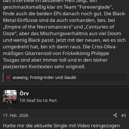
das Interview im aktuellen Heft zeigt. Bin
geschmacksmäßig klar im Team "Foreverglade",
finde auch die beiden EPs danach noch gut. Die Black-
Metal-Einflüsse sind da auch vorhanden, bes. bei
„Empire of the Necromancers“ und „Centuries of
Ooze“, aber das Mischungsverhältnis aus viel Doom
und wenig Black passt. Jetzt mit der neuen, wo es sich
umgedreht hat, bin ich dann raus. Die Criss-Oliva-
mäßigen Gitarrensoli von Frickelkönig Philippe
Tougas sind aber immer toll und in den bisher
platzierten Kontexten sehr originell.
aswang
,
Frostgrinder
und
Gaukli
R
e
a
Örv
k
Till Deaf Do Us Part
t
i
o
17. Feb. 2026
#3
n
e
Hatte mir die aktuelle Single mit Video reingezogen
n