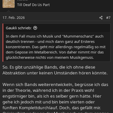
k
Till Deaf Do Us Part
t
i
o
17. Feb. 2026
#7
n
e
Gaukli schrieb:
n
:
In dem Fall muss ich Musik und "Mummenschanz" auch
deutlich trennen - und mich dann ganz auf Ersteres
konzentrieren. Das geht mir allerdings regelmäßig so mit
dem Gepose im Metalbereich. Von daher nimmt mir das
glücklicherweise nichts von meinem Musikgenuss.
So. Es gibt unzählige Bands, die ich ohne diese
Abstraktion unter keinen Umständen hören könnte.
Wenn sich Bands weiterentwickeln, begrüsse ich das
in der Theorie, während ich in der Praxis wohl
engstirniger bin, als ich es selber gern hätte. Hier
gehe ich jedoch mit und bin beim vierten oder
fünften Komplettdurchlauf. Doch, das gefällt mir.