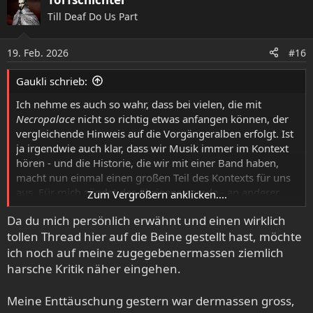
k
Till Deaf Do Us Part
t
i
o
19. Feb. 2026
#16
n
e
Gaukli schrieb:
n
:
Ich nehme es auch so wahr, dass bei vielen, die mit
Necropalace
nicht so richtig etwas anfangen können, der
vergleichende Hinweis auf die Vorgängeralben erfolgt. Ist
ja irgendwie auch klar, dass wir Musik immer im Kontext
hören - und die Historie, die wir mit einer Band haben,
macht nun einmal einen großen Teil des Kontexts für uns
aus. Für mich zündet das übrigens gerade - an anderer
Zum Vergrößern anklicken....
Stelle - genau in die entgegengesetzte Richtung: Das
Da du mich persönlich erwähnt und einen wirklich
Exxûl
-Album hatte mich spontan nicht so begeistert. Jetzt,
tollen Thread hier auf die Beine gestellt hast, möchte
wo ich die Verbindung zu Phil Tougas gecheckt habe, habe
ich direkt ein halbes Dutzend Mal die
Sealed Into None
ich noch auf meine zugegebenermassen ziemlich
durchgehört und entdecke das Album noch einmal ganz
harsche Kritik näher eingehen.
neu (und zunehmend begeisterter). Vielleicht geht es ja
demnächst manchen, denen die
Necropalace
die
Meine Enttäuschung gestern war dermassen gross,
Erwartungen unangenehm durchkreuzt hat, ähnlich und