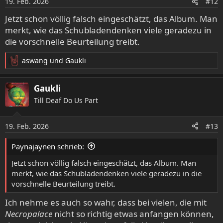
19. Feb. 2026
#12
Jetzt schon völlig falsch eingeschätzt, das Album. Man
merkt, wie das Schubladendenken viele geradezu in
die vorschnelle Beurteilung treibt.
aswang
und
Gaukli
R
e
a
Gaukli
k
Till Deaf Do Us Part
t
i
o
19. Feb. 2026
#13
n
e
Paynajaynen schrieb:
n
:
Jetzt schon völlig falsch eingeschätzt, das Album. Man
merkt, wie das Schubladendenken viele geradezu in die
vorschnelle Beurteilung treibt.
Ich nehme es auch so wahr, dass bei vielen, die mit
Necropalace
nicht so richtig etwas anfangen können,