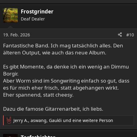
e
a
Frostgrinder
k
Deaf Dealer
t
i
o
19. Feb. 2026
#10
n
e
Fantastische Band. Ich mag tatsächlich alles. Den
n
älteren Output, wie auch das neue Album.
:
Es gibt Momente, da denke ich ein wenig an Dimmu
Borgir.
Aber Worm sind im Songwriting einfach so gut, dass
es für mich eher frisch, statt abgehangen wirkt.
Eher spannend, statt cheesy.
Dazu die famose Gitarrenarbeit, ich liebs.
Jerry A.
,
aswang
,
Gaukli
und eine weitere Person
R
e
a