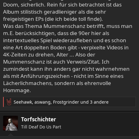
Doom, sicherlich. Rein für sich betrachtet ist das
Album stilistisch geradlieniger als die sehr
freigeistigen EPs (die ich beide toll finde).
Was das Thema Mummenschanz betrifft, muss man
m.E. berücksichtigen, dass die 90er hier als
intertextuelles Spiel wiederaufleben und es schon
eine Art doppelten Boden gibt - verpixelte Videos in
4K-Zeiten zu drehen, Alter ... Also der
Mummenschanz ist auch Verweis/Zitat. Ich
zumindest kann ihn anders gar nicht wahrnehmen
als mit Anführungszeichen - nicht im Sinne eines
Lächerlichmachens, sondern als ehrenvolle
Hommage.
Seehawk
,
aswang
,
Frostgrinder
und 3 andere
R
e
a
Torfschichter
k
Till Deaf Do Us Part
t
i