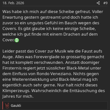
o
18. Feb. 2026
#9
n
e
Was habe ich mich auf diese Scheibe gefreut. Voller
n
Erwartung gestern gestreamt und doch hatte ich
:
zuvor so ein ungutes Gefühl im Bauch wegen des
Covers. Es gibt glaube ich keine einzige Scheibe,
welche ich gut finde mit einem Drachen auf dem
Cover.
Leider passt das Cover zur Musik wie die Faust aufs
Auge. Alles was Foreverglade so grossartig gemacht
hat ist komplett verschwunden. Anstatt doomiger
Finsternis regiert jetzt süsslicher Black-Metal unter
dem Einfluss von Rondo Veneziano. Nichts gegen
eine Weiterentwicklung und Black-Metal mag ich
eigentlich auch sehr gerne. Nur halt nicht dieses
Klimperzeugs. Wahrscheinlich die Enttäuschung des
Jahres für mich.
Gaukli
R