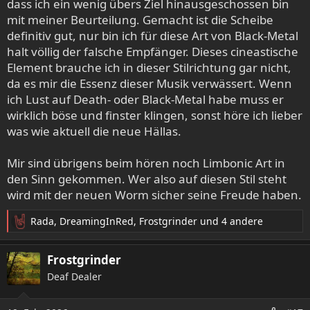
dass ich ein wenig übers Ziel hinausgeschossen bin
es öffnet sich doch noch ein frischer Zugang zur Musik.
mit meiner Beurteilung. Gemacht ist die Scheibe
definitiv gut, nur bin ich für diese Art von Black-Metal
Wo ich Phil Tougas erwähne: Seine Gitarrenarbeit ist für
halt völlig der falsche Empfänger. Dieses cineastische
mich die größte Stärke auf der
Necropalace
. Da bin ich
Element brauche ich in dieser Stilrichtung gar nicht,
ganz bei
@progge
. Diese leichtfüßigen Soli, die sich immer
da es mir die Essenz dieser Musik verwässert. Wenn
wieder in höchste Höhen schrauben und auch technisch
zum Zungeschnalzen sind, ergeben im Zusammenspiel
ich Lust auf Death- oder Black-Metal habe muss er
mit dem cineastischen Synthesizerspiel eine grandiose,
wirklich böse und finster klingen, sonst höre ich lieber
atmosphärisch dichte Vielschichtigkeit. Was du,
was wie aktuell die neue Hällas.
@Torfschichter
als süß einordnest, übersetzen meine
Ohren wohl eher als oscarreife Filmmusik. Was mich hier
Mir sind übrigens beim hören noch Limbonic Art in
auch sehr abholt, ist der theatralische Gestus. Ich höre
den Sinn gekommen. Wer also auf diesen Stil steht
zwischen dem Black Metal und den doomigen Passagen
wird mit der neuen Worm sicher seine Freude haben.
ganz viel Musik, die bei mir Bildwelten einer epischen
D&D-Ravenloft Dark Gothic Vampirkampagne erzeugen.
Rada
,
DreamingInRed
,
Frostgrinder
und 4 andere
R
Wahlweise auch
Vampire: The Masquerade
. Für mich cool.
e
Ich mag sinnliche Untote. Ich mag Romantik. Wer gerade
a
eher Gedärme-Massaker, Verwesung oder andere
Frostgrinder
k
Spielarten echter Härte und Hoffnungslosigkeit sucht, dem
Deaf Dealer
t
entzieht sich die
Necropalace
wahrscheinlich. (Vielleicht ist
i
da die neue
Phasma
eine gute Alternative ... aber das
o