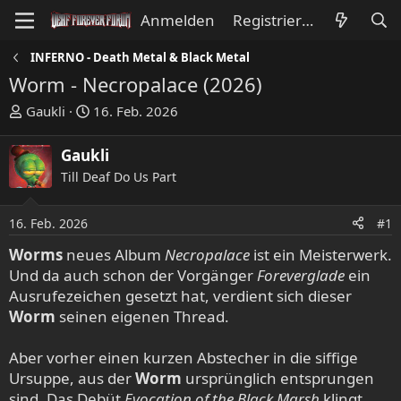
Anmelden
Registrieren
INFERNO - Death Metal & Black Metal
Worm - Necropalace (2026)
E
E
Gaukli
16. Feb. 2026
r
r
s
s
Gaukli
t
t
Till Deaf Do Us Part
e
e
l
l
l
l
16. Feb. 2026
#1
e
t
Worms
neues Album
Necropalace
ist ein Meisterwerk.
r
a
Und da auch schon der Vorgänger
Foreverglade
ein
m
Ausrufezeichen gesetzt hat, verdient sich dieser
Worm
seinen eigenen Thread.
Aber vorher einen kurzen Abstecher in die siffige
Ursuppe, aus der
Worm
ursprünglich entsprungen
sind. Das Debüt
Evocation of the Black Marsh
klingt