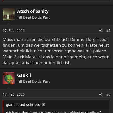
e
a
Ätsch of Sanity
k
Till Deaf Do Us Part
t
i
o
17. Feb. 2026
#5
n
e
Muss man schon die Durchbruch-Dimmu Borgir cool
n
finden, um das wertschätzen zu können. Platte heißt
:
wahrscheinlich nicht umsonst irgendwas mit palace.
Mein Black Metal ist das leider nicht mehr, auch wenn
das qualitativ schon ordentlich ist.
Gaukli
Till Deaf Do Us Part
17. Feb. 2026
#6
giant squid schrieb:
Ich kann den 90er-Mummenschanz inklusive Cradle of