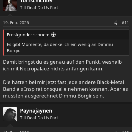
Torfschichter
k
Till Deaf Do Us Part
t
i
o
19. Feb. 2026
#11
n
e
Frostgrinder schrieb:
n
:
Es gibt Momente, da denke ich ein wenig an Dimmu
Borgir.
Damit bringst du es genau auf den Punkt, weshalb
ich mit Necropalace nichts anfangen kann.
Die hätten bei mir jetzt fast jede andere Black-Metal
Band als Inspirationsquelle nehmen können. Aber es
mussten ausgerechnet Dimmu Borgir sein.
Paynajaynen
Till Deaf Do Us Part