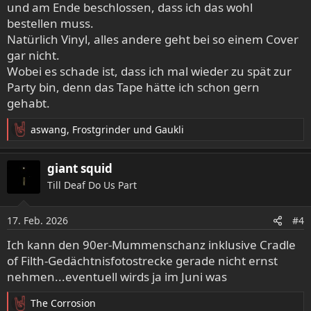
und am Ende beschlossen, dass ich das wohl
:
bestellen muss.
Natürlich Vinyl, alles andere geht bei so einem Cover
gar nicht.
Wobei es schade ist, dass ich mal wieder zu spät zur
Party bin, denn das Tape hätte ich schon gern
gehabt.
aswang
,
Frostgrinder
und
Gaukli
R
e
a
giant squid
k
Till Deaf Do Us Part
t
i
o
17. Feb. 2026
#4
n
e
Ich kann den 90er-Mummenschanz inklusive Cradle
n
of Filth-Gedächtnisfotostrecke gerade nicht ernst
:
nehmen...eventuell wirds ja im Juni was
The Corrosion
R