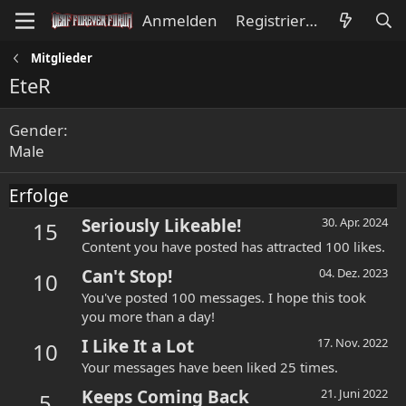
Anmelden
Registrieren
Mitglieder
EteR
Gender
Male
Erfolge
Seriously Likeable!
30. Apr. 2024
15
Content you have posted has attracted 100 likes.
Can't Stop!
04. Dez. 2023
10
You've posted 100 messages. I hope this took
you more than a day!
I Like It a Lot
17. Nov. 2022
10
Your messages have been liked 25 times.
Keeps Coming Back
21. Juni 2022
5