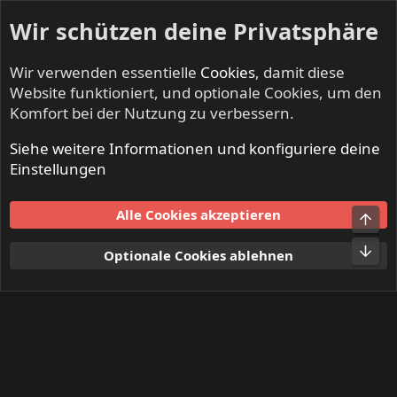
Wir schützen deine Privatsphäre
Wir verwenden essentielle
Cookies
, damit diese
Website funktioniert, und optionale Cookies, um den
Komfort bei der Nutzung zu verbessern.
Siehe weitere Informationen und konfiguriere deine
Mitglieder
Einstellungen
Cookies
Alle Cookies akzeptieren
Obe
Kontakt
Nutzungsbedingungen
Datenschutz
Hilfe und Impressum
Start
R
Unt
Optionale Cookies ablehnen
S
S
®
Community platform by XenForo
© 2010-2024 XenForo Ltd.