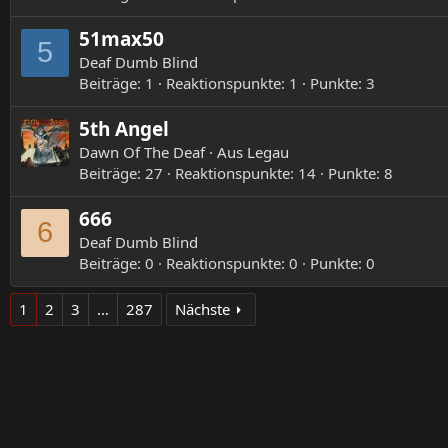
51max50
5
Deaf Dumb Blind
Beiträge
1
Reaktionspunkte
1
Punkte
3
5th Angel
Dawn Of The Deaf
·
Aus
Legau
Beiträge
27
Reaktionspunkte
14
Punkte
8
666
6
Deaf Dumb Blind
Beiträge
0
Reaktionspunkte
0
Punkte
0
1
2
3
…
287
Nächste