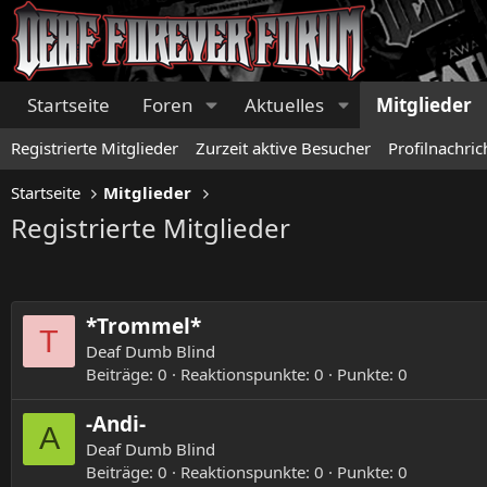
Startseite
Foren
Aktuelles
Mitglieder
Registrierte Mitglieder
Zurzeit aktive Besucher
Profilnachric
Startseite
Mitglieder
Registrierte Mitglieder
*Trommel*
T
Deaf Dumb Blind
Beiträge
0
Reaktionspunkte
0
Punkte
0
-Andi-
A
Deaf Dumb Blind
Beiträge
0
Reaktionspunkte
0
Punkte
0