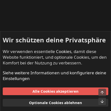
Wir schützen deine Privatsphäre
Wir verwenden essentielle
Cookies
, damit diese
Website funktioniert, und optionale Cookies, um den
Komfort bei der Nutzung zu verbessern.
Siehe weitere Informationen und konfiguriere deine
Startseite
Einstellungen
Cookies
Alle Cookies akzeptieren
Obe
Kontakt
Nutzungsbedingungen
Datenschutz
Hilfe und Impressum
Start
R
Unt
Optionale Cookies ablehnen
S
S
®
Community platform by XenForo
© 2010-2024 XenForo Ltd.