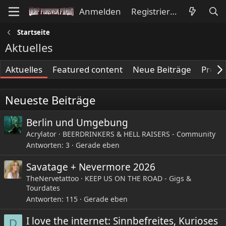
Anmelden
Registrieren
Startseite
Aktuelles
Aktuelles
Featured content
Neue Beiträge
Profil
Neueste Beiträge
Berlin und Umgebung
Acrylator
BEERDRINKERS & HELL RAISERS - Community
Antworten
3
Gerade eben
Savatage + Nevermore 2026
TheNervetattoo
KEEP US ON THE ROAD - Gigs &
Tourdates
Antworten
115
Gerade eben
I love the internet: Sinnbefreites, Kurioses
D