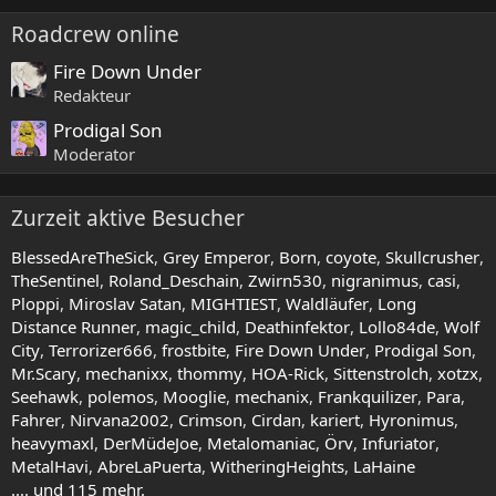
o
:
n
Roadcrew online
A
Fire Down Under
r
Redakteur
d
r
Prodigal Son
o
Moderator
n
.
Zurzeit aktive Besucher
BlessedAreTheSick
Grey Emperor
Born
coyote
Skullcrusher
TheSentinel
Roland_Deschain
Zwirn530
nigranimus
casi
Ploppi
Miroslav Satan
MIGHTIEST
Waldläufer
Long
Distance Runner
magic_child
Deathinfektor
Lollo84de
Wolf
City
Terrorizer666
frostbite
Fire Down Under
Prodigal Son
Mr.Scary
mechanixx
thommy
HOA-Rick
Sittenstrolch
xotzx
Seehawk
polemos
Mooglie
mechanix
Frankquilizer
Para
Fahrer
Nirvana2002
Crimson
Cirdan
kariert
Hyronimus
heavymaxl
DerMüdeJoe
Metalomaniac
Örv
Infuriator
MetalHavi
AbreLaPuerta
WitheringHeights
LaHaine
.... und 115 mehr.