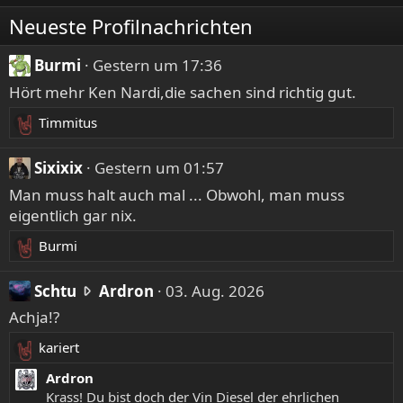
Neueste Profilnachrichten
Burmi
Gestern um 17:36
Hört mehr Ken Nardi,die sachen sind richtig gut.
Timmitus
R
e
Sixixix
Gestern um 01:57
a
k
Man muss halt auch mal ... Obwohl, man muss
t
eigentlich gar nix.
i
o
Burmi
R
n
e
e
S
Schtu
Ardron
03. Aug. 2026
a
n
c
k
Achja!?
:
t
h
kariert
i
t
R
o
u
e
Ardron
n
s
a
Krass! Du bist doch der Vin Diesel der ehrlichen