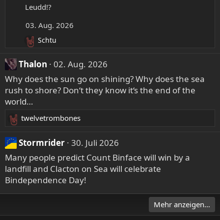
e
k
c
Leudd!?
n
t
h
:
03. Aug. 2026
i
r
o
i
Schtu
R
n
e
e
e
b
a
Thalon
02. Aug. 2026
n
k
a
:
Why does the sun go on shining? Why does the sea
t
u
rush to shore? Don‘t they know it‘s the end of the
i
f
o
world…
d
n
twelvetrombones
a
e
R
n
s
e
:
P
Stormrider
30. Juli 2026
a
r
k
Many people predict Count Binface will win by a
o
t
landfill and Clacton on Sea will celebrate
i
f
Bindependence Day!
o
i
n
l
Mehr anzeigen…
e
v
n