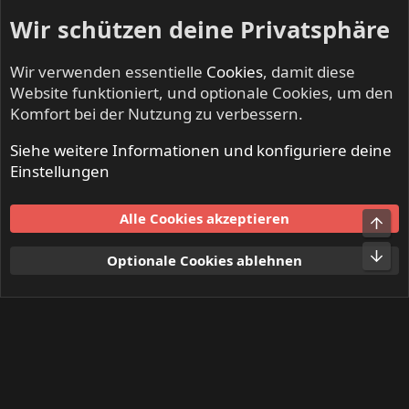
Wir schützen deine Privatsphäre
Wir verwenden essentielle
Cookies
, damit diese
Website funktioniert, und optionale Cookies, um den
Komfort bei der Nutzung zu verbessern.
Siehe weitere Informationen und konfiguriere deine
Startseite
Einstellungen
Cookies
Alle Cookies akzeptieren
Obe
Kontakt
Nutzungsbedingungen
Datenschutz
Hilfe und Impressum
Start
R
Unt
Optionale Cookies ablehnen
S
S
®
Community platform by XenForo
© 2010-2024 XenForo Ltd.