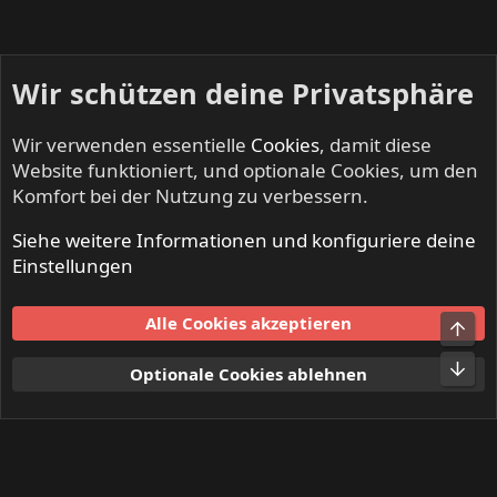
Wir schützen deine Privatsphäre
Wir verwenden essentielle
Cookies
, damit diese
Website funktioniert, und optionale Cookies, um den
Komfort bei der Nutzung zu verbessern.
Siehe weitere Informationen und konfiguriere deine
Mitglieder
Einstellungen
Cookies
Alle Cookies akzeptieren
Obe
Kontakt
Nutzungsbedingungen
Datenschutz
Hilfe und Impressum
Start
R
Unt
Optionale Cookies ablehnen
S
S
®
Community platform by XenForo
© 2010-2024 XenForo Ltd.