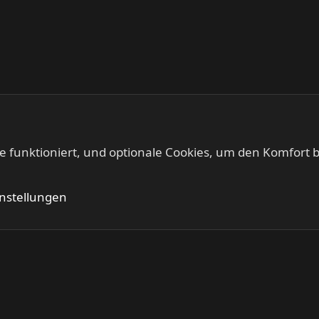
te funktioniert, und optionale Cookies, um den Komfort b
Kontakt
Nutzung
instellungen
®
Community platform by XenForo
© 2010-2024 XenForo Ltd.