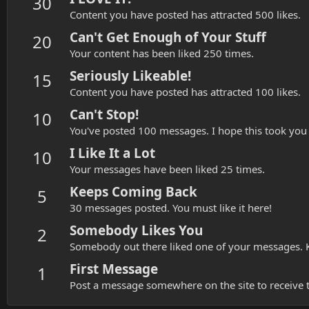
30
Content you have posted has attracted 500 likes.
Can't Get Enough of Your Stuff
20
Your content has been liked 250 times.
Seriously Likeable!
15
Content you have posted has attracted 100 likes.
Can't Stop!
10
You've posted 100 messages. I hope this took you
I Like It a Lot
10
Your messages have been liked 25 times.
Keeps Coming Back
5
30 messages posted. You must like it here!
Somebody Likes You
2
Somebody out there liked one of your messages. K
First Message
1
Post a message somewhere on the site to receive t