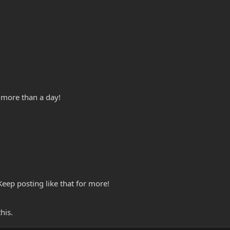
 more than a day!
eep posting like that for more!
his.