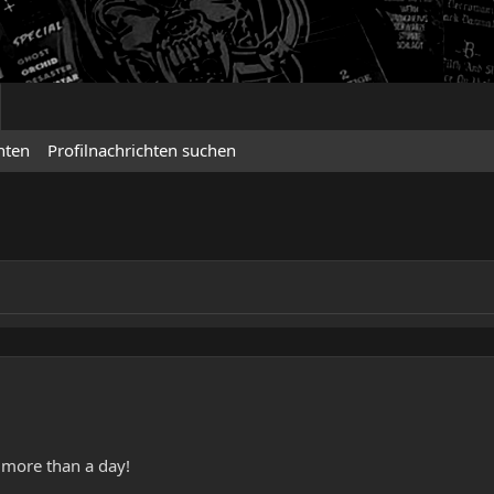
hten
Profilnachrichten suchen
 more than a day!