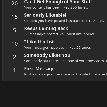
Can't Get Enough of Your Stuff
20
Your content has been liked 250 times.
Seriously Likeable!
15
Content you have posted has attracted 100 likes.
Keeps Coming Back
5
30 messages posted. You must like it here!
I Like It a Lot
10
Your messages have been liked 25 times.
Somebody Likes You
2
Somebody out there liked one of your messages. K
First Message
1
Post a message somewhere on the site to receive t