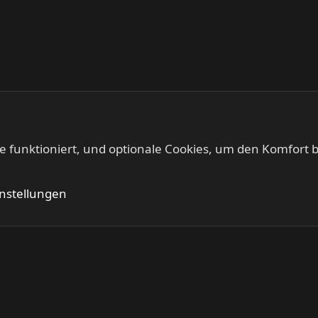
te funktioniert, und optionale Cookies, um den Komfort b
Kontakt
Nutzung
instellungen
®
Community platform by XenForo
© 2010-2024 XenForo Ltd.