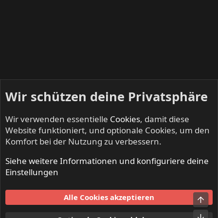
Wir schützen deine Privatsphäre
Wir verwenden essentielle
Cookies
, damit diese
Website funktioniert, und optionale Cookies, um den
Komfort bei der Nutzung zu verbessern.
Siehe weitere Informationen und konfiguriere deine
Hilfe und Impressum
Einstellungen
Cookies
Alle Cookies akzeptieren
Obe
Kontakt
Nutzungsbedingungen
Datenschutz
Hilfe und Impressum
Start
R
Unt