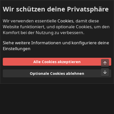
Wir schützen deine Privatsphäre
Wir verwenden essentielle
Cookies
, damit diese
Website funktioniert, und optionale Cookies, um den
Komfort bei der Nutzung zu verbessern.
Siehe weitere Informationen und konfiguriere deine
Mitglieder
Einstellungen
Cookies
Alle Cookies akzeptieren
Obe
Kontakt
Nutzungsbedingungen
Datenschutz
Hilfe und Impressum
Start
R
Unt
Optionale Cookies ablehnen
S
S
®
Community platform by XenForo
© 2010-2024 XenForo Ltd.