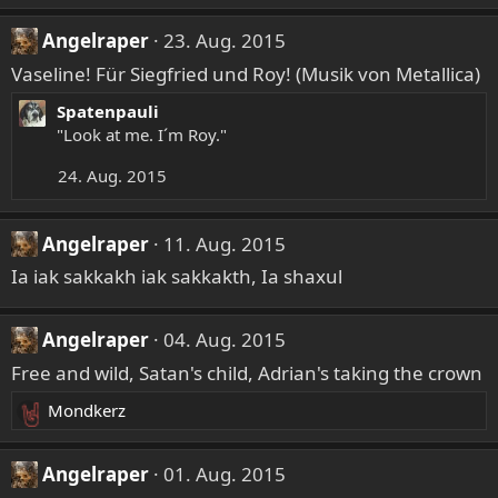
Angelraper
23. Aug. 2015
Vaseline! Für Siegfried und Roy! (Musik von Metallica)
Spatenpauli
"Look at me. I´m Roy."
24. Aug. 2015
Angelraper
11. Aug. 2015
Ia iak sakkakh iak sakkakth, Ia shaxul
Angelraper
04. Aug. 2015
Free and wild, Satan's child, Adrian's taking the crown
Mondkerz
R
e
a
Angelraper
01. Aug. 2015
k