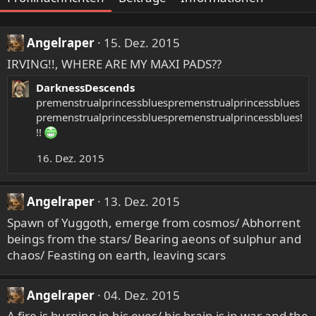
Angelraper
15. Dez. 2015
IRVING!!, WHERE ARE MY MAXI PADS??
DarknessDescends
premenstrualprincessbluespremenstrualprincessblues
premenstrualprincessbluespremenstrualprincessblues!
!!
16. Dez. 2015
Angelraper
13. Dez. 2015
Spawn of Yuggoth, emerge from cosmos/ Abhorrent
beings from the stars/ Bearing aeons of sulphur and
chaos/ Feasting on earth, leaving scars
Angelraper
04. Dez. 2015
A fire is burning in his eyes/ his brain is in war and the