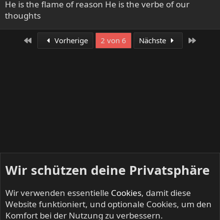
He is the flame of reason He is the verbe of our
t
thoughts
i
o
n
Erste
Letzte
Vorherige
2 von 6
Nächste
e
n
:
Wir schützen deine Privatsphäre
Wir verwenden essentielle
Cookies
, damit diese
Website funktioniert, und optionale Cookies, um den
Komfort bei der Nutzung zu verbessern.