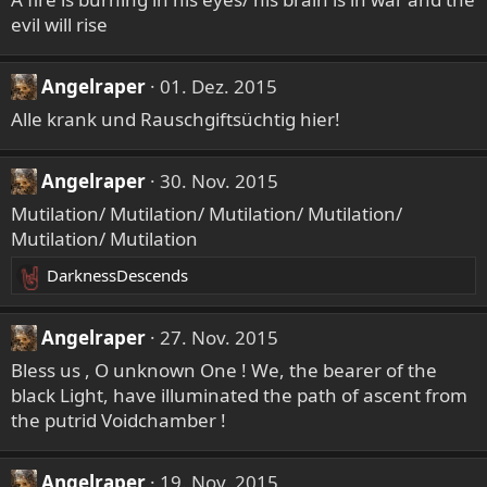
evil will rise
Angelraper
01. Dez. 2015
Alle krank und Rauschgiftsüchtig hier!
Angelraper
30. Nov. 2015
Mutilation/ Mutilation/ Mutilation/ Mutilation/
Mutilation/ Mutilation
DarknessDescends
R
e
a
Angelraper
27. Nov. 2015
k
Bless us , O unknown One ! We, the bearer of the
t
black Light, have illuminated the path of ascent from
i
the putrid Voidchamber !
o
n
e
Angelraper
19. Nov. 2015