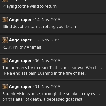
n
Praying to the wind to return
:
Angelraper
14. Nov. 2015
Blind devotion came, rotting your brain
Angelraper
12. Nov. 2015
R.I.P. Philthy Animal!
Angelraper
06. Nov. 2015
The human's try to react To this nuclear war Which is
like a endless pain Burning in the fire of hell.
Angelraper
01. Nov. 2015
Satanic visions arise, through the smoke in my eyes,
on the altar of death, a deceased goat rest