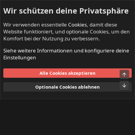
Wir schützen deine Privatsphäre
Wir verwenden essentielle
Cookies
, damit diese
Website funktioniert, und optionale Cookies, um den
Komfort bei der Nutzung zu verbessern.
Siehe weitere Informationen und konfiguriere deine
Mitglieder
Einstellungen
Cookies
Alle Cookies akzeptieren
Obe
Kontakt
Nutzungsbedingungen
Datenschutz
Hilfe und Impressum
Start
R
Unt
Optionale Cookies ablehnen
S
S
®
Community platform by XenForo
© 2010-2024 XenForo Ltd.