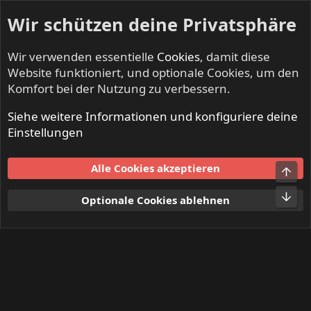
Wir schützen deine Privatsphäre
Wir verwenden essentielle
Cookies
, damit diese
Website funktioniert, und optionale Cookies, um den
Komfort bei der Nutzung zu verbessern.
Siehe weitere Informationen und konfiguriere deine
Mitglieder
Einstellungen
Cookies
Alle Cookies akzeptieren
Obe
Kontakt
Nutzungsbedingungen
Datenschutz
Hilfe und Impressum
Start
R
Unt
Optionale Cookies ablehnen
S
S
®
Community platform by XenForo
© 2010-2024 XenForo Ltd.