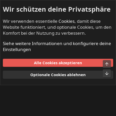
Wir schützen deine Privatsphäre
Wir verwenden essentielle
Cookies
, damit diese
Website funktioniert, und optionale Cookies, um den
Komfort bei der Nutzung zu verbessern.
Siehe weitere Informationen und konfiguriere deine
Mitglieder
Einstellungen
Cookies
Alle Cookies akzeptieren
Obe
Kontakt
Nutzungsbedingungen
Datenschutz
Hilfe und Impressum
Start
R
Unt
Optionale Cookies ablehnen
S
S
®
Community platform by XenForo
© 2010-2024 XenForo Ltd.