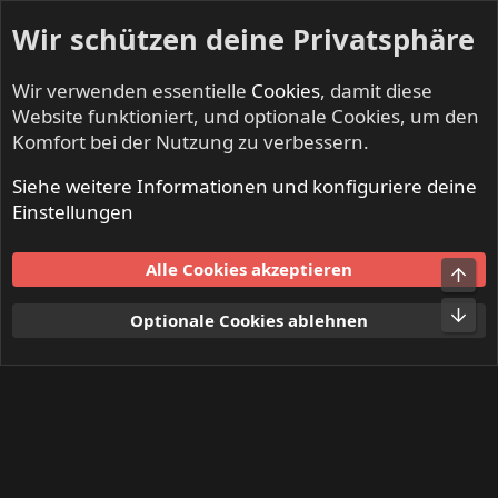
Wir schützen deine Privatsphäre
Wir verwenden essentielle
Cookies
, damit diese
Website funktioniert, und optionale Cookies, um den
Komfort bei der Nutzung zu verbessern.
Siehe weitere Informationen und konfiguriere deine
Mitglieder
Einstellungen
Cookies
Alle Cookies akzeptieren
Obe
Kontakt
Nutzungsbedingungen
Datenschutz
Hilfe und Impressum
Start
R
Unt
Optionale Cookies ablehnen
S
S
®
Community platform by XenForo
© 2010-2024 XenForo Ltd.