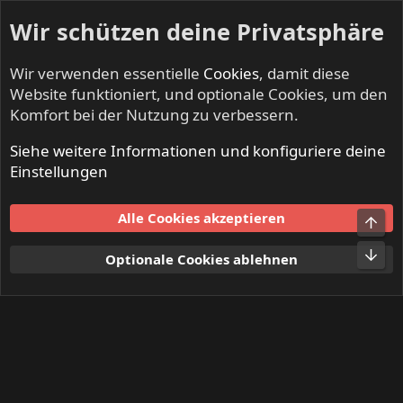
Wir schützen deine Privatsphäre
Wir verwenden essentielle
Cookies
, damit diese
Website funktioniert, und optionale Cookies, um den
Komfort bei der Nutzung zu verbessern.
Siehe weitere Informationen und konfiguriere deine
Mitglieder
Einstellungen
Cookies
Alle Cookies akzeptieren
Obe
Kontakt
Nutzungsbedingungen
Datenschutz
Hilfe und Impressum
Start
R
Unt
Optionale Cookies ablehnen
S
S
®
Community platform by XenForo
© 2010-2024 XenForo Ltd.