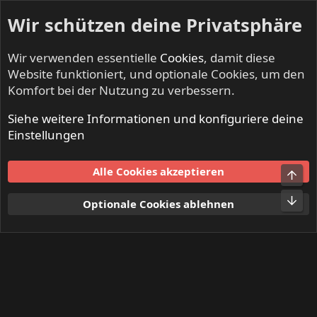
Wir schützen deine Privatsphäre
Wir verwenden essentielle
Cookies
, damit diese
Website funktioniert, und optionale Cookies, um den
Komfort bei der Nutzung zu verbessern.
Siehe weitere Informationen und konfiguriere deine
Mitglieder
Einstellungen
Cookies
Alle Cookies akzeptieren
Obe
Kontakt
Nutzungsbedingungen
Datenschutz
Hilfe und Impressum
Start
R
Unt
Optionale Cookies ablehnen
S
S
®
Community platform by XenForo
© 2010-2024 XenForo Ltd.