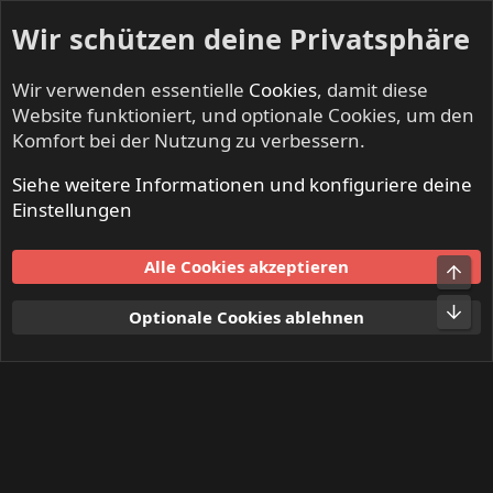
Wir schützen deine Privatsphäre
Wir verwenden essentielle
Cookies
, damit diese
Website funktioniert, und optionale Cookies, um den
Komfort bei der Nutzung zu verbessern.
Siehe weitere Informationen und konfiguriere deine
Mitglieder
Einstellungen
Cookies
Alle Cookies akzeptieren
Obe
Kontakt
Nutzungsbedingungen
Datenschutz
Hilfe und Impressum
Start
R
Unt
Optionale Cookies ablehnen
S
S
®
Community platform by XenForo
© 2010-2024 XenForo Ltd.