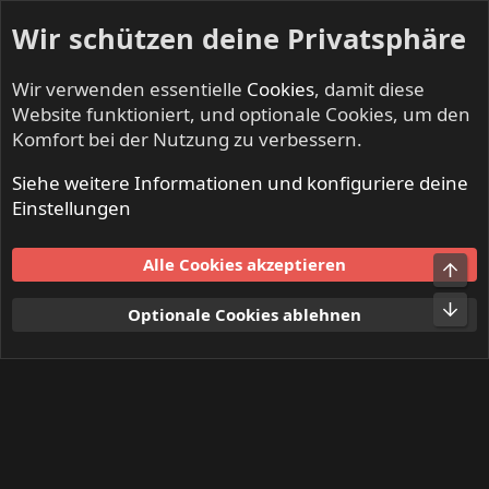
Wir schützen deine Privatsphäre
Wir verwenden essentielle
Cookies
, damit diese
Website funktioniert, und optionale Cookies, um den
Komfort bei der Nutzung zu verbessern.
Siehe weitere Informationen und konfiguriere deine
Mitglieder
Einstellungen
Cookies
Alle Cookies akzeptieren
Obe
Kontakt
Nutzungsbedingungen
Datenschutz
Hilfe und Impressum
Start
R
Unt
Optionale Cookies ablehnen
S
S
®
Community platform by XenForo
© 2010-2024 XenForo Ltd.