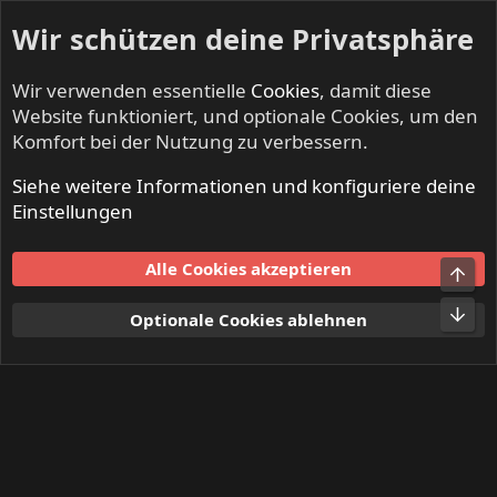
Wir schützen deine Privatsphäre
Wir verwenden essentielle
Cookies
, damit diese
Website funktioniert, und optionale Cookies, um den
Komfort bei der Nutzung zu verbessern.
Siehe weitere Informationen und konfiguriere deine
Mitglieder
Einstellungen
Cookies
Alle Cookies akzeptieren
Obe
Kontakt
Nutzungsbedingungen
Datenschutz
Hilfe und Impressum
Start
R
Unt
Optionale Cookies ablehnen
S
S
®
Community platform by XenForo
© 2010-2024 XenForo Ltd.