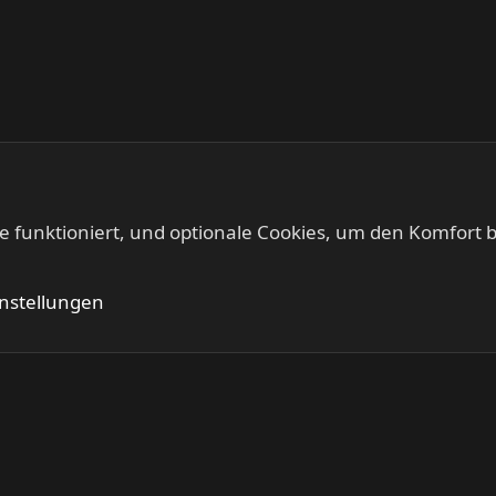
te funktioniert, und optionale Cookies, um den Komfort b
Kontakt
Nutzung
instellungen
®
Community platform by XenForo
© 2010-2024 XenForo Ltd.