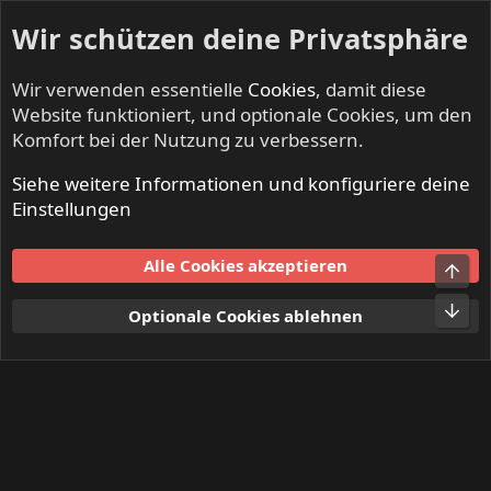
Wir schützen deine Privatsphäre
Wir verwenden essentielle
Cookies
, damit diese
Website funktioniert, und optionale Cookies, um den
Komfort bei der Nutzung zu verbessern.
Siehe weitere Informationen und konfiguriere deine
Mitglieder
Einstellungen
Cookies
Alle Cookies akzeptieren
Obe
Kontakt
Nutzungsbedingungen
Datenschutz
Hilfe und Impressum
Start
R
Unt
Optionale Cookies ablehnen
S
S
®
Community platform by XenForo
© 2010-2024 XenForo Ltd.