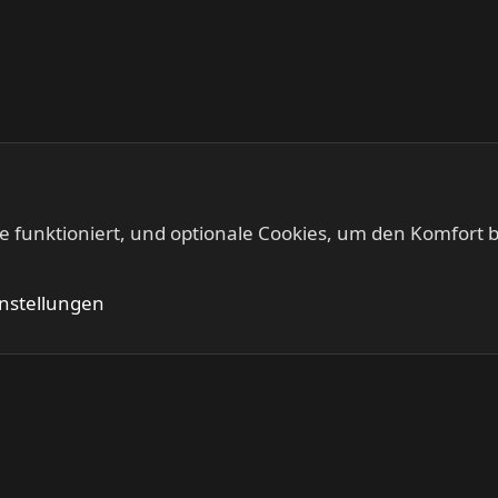
te funktioniert, und optionale Cookies, um den Komfort b
Kontakt
Nutzung
instellungen
®
Community platform by XenForo
© 2010-2024 XenForo Ltd.