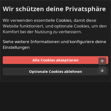
Wir schützen deine Privatsphäre
Wir verwenden essentielle
Cookies
, damit diese
Website funktioniert, und optionale Cookies, um den
Komfort bei der Nutzung zu verbessern.
Siehe weitere Informationen und konfiguriere deine
Mitglieder
Einstellungen
Cookies
Alle Cookies akzeptieren
Obe
Kontakt
Nutzungsbedingungen
Datenschutz
Hilfe und Impressum
Start
R
Unt
Optionale Cookies ablehnen
S
S
®
Community platform by XenForo
© 2010-2024 XenForo Ltd.