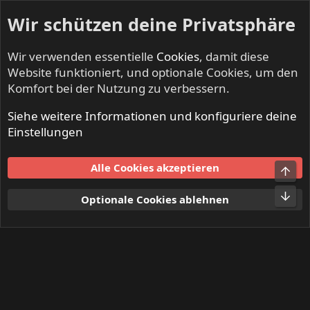
Wir schützen deine Privatsphäre
Wir verwenden essentielle
Cookies
, damit diese
Website funktioniert, und optionale Cookies, um den
Komfort bei der Nutzung zu verbessern.
Siehe weitere Informationen und konfiguriere deine
Mitglieder
Einstellungen
Cookies
Alle Cookies akzeptieren
Obe
Kontakt
Nutzungsbedingungen
Datenschutz
Hilfe und Impressum
Start
R
Unt
Optionale Cookies ablehnen
S
S
®
Community platform by XenForo
© 2010-2024 XenForo Ltd.