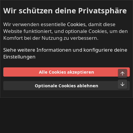
Wir schützen deine Privatsphäre
Wir verwenden essentielle
Cookies
, damit diese
Website funktioniert, und optionale Cookies, um den
Komfort bei der Nutzung zu verbessern.
Siehe weitere Informationen und konfiguriere deine
Mitglieder
Einstellungen
Cookies
Alle Cookies akzeptieren
Obe
Kontakt
Nutzungsbedingungen
Datenschutz
Hilfe und Impressum
Start
R
Unt
Optionale Cookies ablehnen
S
S
®
Community platform by XenForo
© 2010-2024 XenForo Ltd.