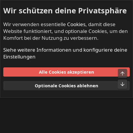
Wir schützen deine Privatsphäre
Wir verwenden essentielle
Cookies
, damit diese
Website funktioniert, und optionale Cookies, um den
Komfort bei der Nutzung zu verbessern.
Siehe weitere Informationen und konfiguriere deine
Mitglieder
Einstellungen
Cookies
Alle Cookies akzeptieren
Obe
Kontakt
Nutzungsbedingungen
Datenschutz
Hilfe und Impressum
Start
R
Unt
Optionale Cookies ablehnen
S
S
®
Community platform by XenForo
© 2010-2024 XenForo Ltd.