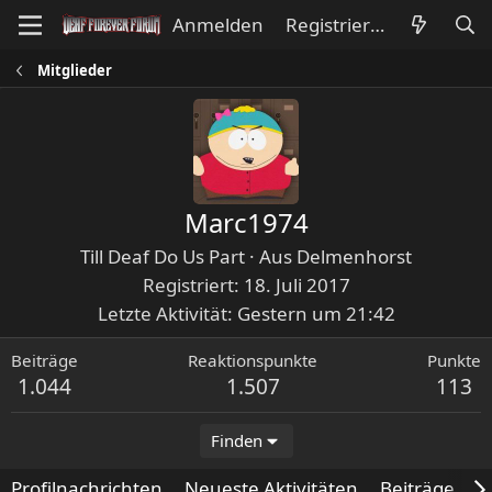
Anmelden
Registrieren
Mitglieder
Marc1974
Till Deaf Do Us Part
·
Aus
Delmenhorst
Registriert
18. Juli 2017
Letzte Aktivität
Gestern um 21:42
Beiträge
Reaktionspunkte
Punkte
1.044
1.507
113
Finden
Profilnachrichten
Neueste Aktivitäten
Beiträge
I