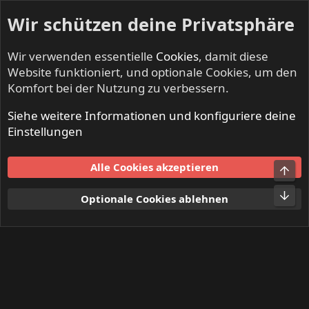
Wir schützen deine Privatsphäre
Wir verwenden essentielle
Cookies
, damit diese
Website funktioniert, und optionale Cookies, um den
Komfort bei der Nutzung zu verbessern.
Siehe weitere Informationen und konfiguriere deine
Mitglieder
Einstellungen
Cookies
Alle Cookies akzeptieren
Obe
Kontakt
Nutzungsbedingungen
Datenschutz
Hilfe und Impressum
Start
R
Unt
Optionale Cookies ablehnen
S
S
®
Community platform by XenForo
© 2010-2024 XenForo Ltd.