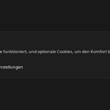
te funktioniert, und optionale Cookies, um den Komfort b
Kontakt
Nutzung
instellungen
®
Community platform by XenForo
© 2010-2024 XenForo Ltd.