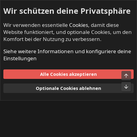
Wir schützen deine Privatsphäre
Wir verwenden essentielle
Cookies
, damit diese
Website funktioniert, und optionale Cookies, um den
Komfort bei der Nutzung zu verbessern.
Siehe weitere Informationen und konfiguriere deine
Mitglieder
Einstellungen
Cookies
Alle Cookies akzeptieren
Obe
Kontakt
Nutzungsbedingungen
Datenschutz
Hilfe und Impressum
Start
R
Unt
Optionale Cookies ablehnen
S
S
®
Community platform by XenForo
© 2010-2024 XenForo Ltd.