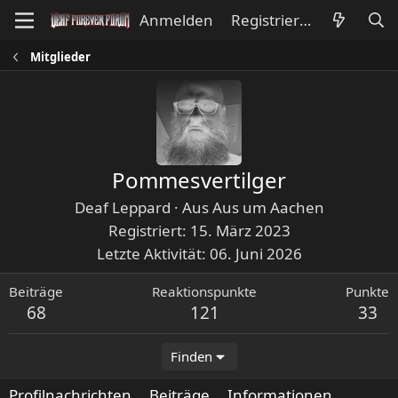
Anmelden
Registrieren
Mitglieder
Pommesvertilger
Deaf Leppard
·
Aus
Aus um Aachen
Registriert
15. März 2023
Letzte Aktivität
06. Juni 2026
Beiträge
Reaktionspunkte
Punkte
68
121
33
Finden
Profilnachrichten
Beiträge
Informationen