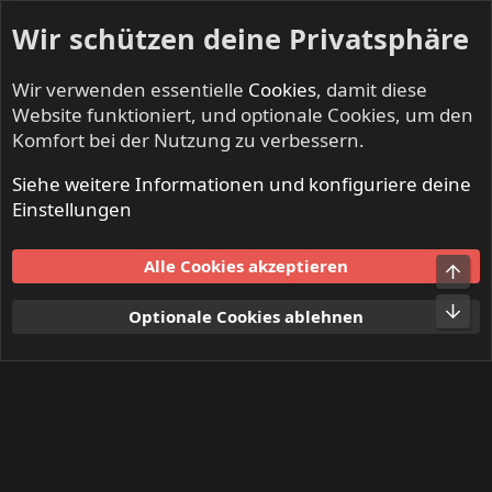
Wir schützen deine Privatsphäre
Wir verwenden essentielle
Cookies
, damit diese
Website funktioniert, und optionale Cookies, um den
Komfort bei der Nutzung zu verbessern.
Siehe weitere Informationen und konfiguriere deine
Mitglieder
Einstellungen
Cookies
Alle Cookies akzeptieren
Obe
Kontakt
Nutzungsbedingungen
Datenschutz
Hilfe und Impressum
Start
R
Unt
Optionale Cookies ablehnen
S
S
®
Community platform by XenForo
© 2010-2024 XenForo Ltd.