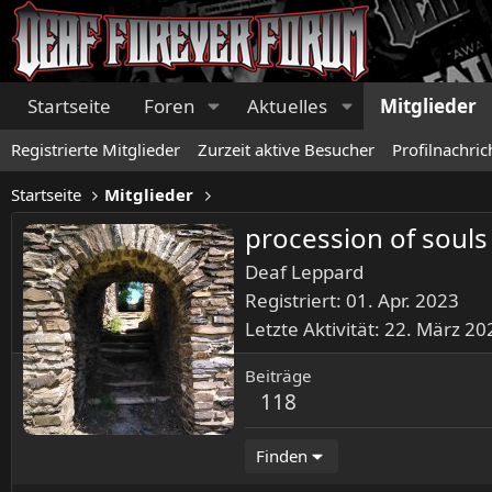
Startseite
Foren
Aktuelles
Mitglieder
Registrierte Mitglieder
Zurzeit aktive Besucher
Profilnachric
Startseite
Mitglieder
procession of souls
Deaf Leppard
Registriert
01. Apr. 2023
Letzte Aktivität
22. März 20
Beiträge
118
Finden