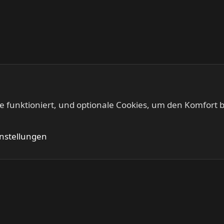
te funktioniert, und optionale Cookies, um den Komfort b
Kontakt
Nutzung
instellungen
®
Community platform by XenForo
© 2010-2024 XenForo Ltd.