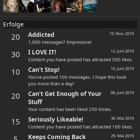
Erfolge
Addicted
10. Nov. 2019
20
1,000 messages? Impressive!
I LOVE IT!
12. Juni 2019
30
Content you have posted has attracted 500 likes.
Can't Stop!
10. Juni 2019
10
You've posted 100 messages. I hope this took
you more than a day!
Can't Get Enough of Your
06. Juni 2019
20
Stuff
Your content has been liked 250 times.
Seriously Likeable!
30. Mai 2019
15
Content you have posted has attracted 100 likes.
Keeps Coming Back
29. Mai 2019
5