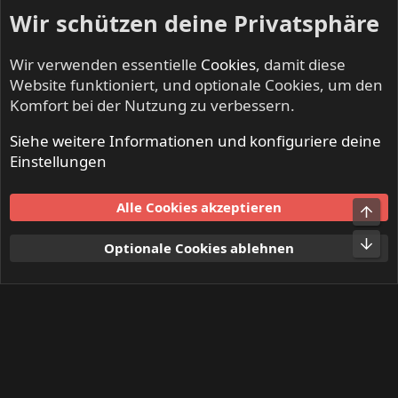
Wir schützen deine Privatsphäre
Wir verwenden essentielle
Cookies
, damit diese
Website funktioniert, und optionale Cookies, um den
Komfort bei der Nutzung zu verbessern.
Siehe weitere Informationen und konfiguriere deine
Mitglieder
Einstellungen
Cookies
Alle Cookies akzeptieren
Obe
Kontakt
Nutzungsbedingungen
Datenschutz
Hilfe und Impressum
Start
R
Unt
Optionale Cookies ablehnen
S
S
®
Community platform by XenForo
© 2010-2024 XenForo Ltd.