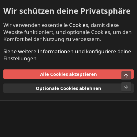
Wir schützen deine Privatsphäre
Wir verwenden essentielle
Cookies
, damit diese
Website funktioniert, und optionale Cookies, um den
Komfort bei der Nutzung zu verbessern.
Siehe weitere Informationen und konfiguriere deine
Mitglieder
Einstellungen
Cookies
Alle Cookies akzeptieren
Obe
Kontakt
Nutzungsbedingungen
Datenschutz
Hilfe und Impressum
Start
R
Unt
Optionale Cookies ablehnen
S
S
®
Community platform by XenForo
© 2010-2024 XenForo Ltd.