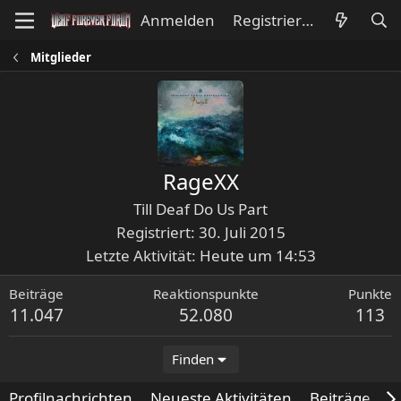
Anmelden
Registrieren
Mitglieder
RageXX
Till Deaf Do Us Part
Registriert
30. Juli 2015
Letzte Aktivität
Heute um 14:53
Beiträge
Reaktionspunkte
Punkte
11.047
52.080
113
Finden
Profilnachrichten
Neueste Aktivitäten
Beiträge
I