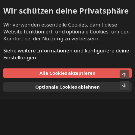
Wir schützen deine Privatsphäre
Wir verwenden essentielle
Cookies
, damit diese
Website funktioniert, und optionale Cookies, um den
Komfort bei der Nutzung zu verbessern.
Siehe weitere Informationen und konfiguriere deine
Mitglieder
Einstellungen
Cookies
Alle Cookies akzeptieren
Obe
Kontakt
Nutzungsbedingungen
Datenschutz
Hilfe und Impressum
Start
R
Unt
Optionale Cookies ablehnen
S
S
®
Community platform by XenForo
© 2010-2024 XenForo Ltd.