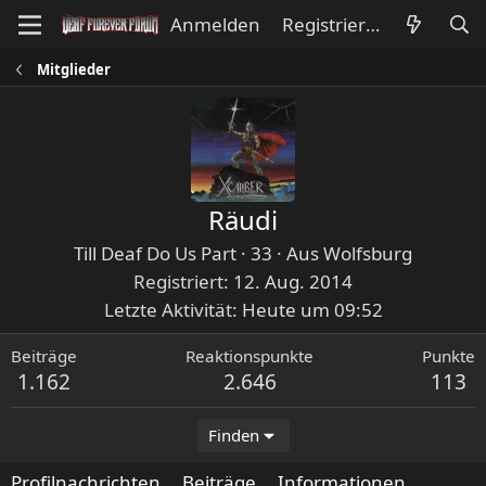
Anmelden
Registrieren
Mitglieder
Räudi
Till Deaf Do Us Part
·
33
·
Aus
Wolfsburg
Registriert
12. Aug. 2014
Letzte Aktivität
Heute um 09:52
Beiträge
Reaktionspunkte
Punkte
1.162
2.646
113
Finden
Profilnachrichten
Beiträge
Informationen