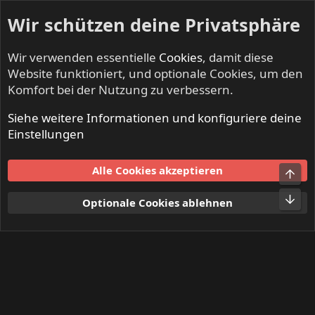
Wir schützen deine Privatsphäre
Wir verwenden essentielle
Cookies
, damit diese
Website funktioniert, und optionale Cookies, um den
Komfort bei der Nutzung zu verbessern.
Siehe weitere Informationen und konfiguriere deine
Mitglieder
Einstellungen
Cookies
Alle Cookies akzeptieren
Obe
Kontakt
Nutzungsbedingungen
Datenschutz
Hilfe und Impressum
Start
R
Unt
Optionale Cookies ablehnen
S
S
®
Community platform by XenForo
© 2010-2024 XenForo Ltd.