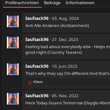
Profilnachrichten
Beiträge
Informationen
Saufsack96
03. Aug. 2024
Anti Alle Anderen (Antitainment)
Saufsack96
27. Dez. 2023
Feeling bad about everybody else - Helps m
good night (Country Teasers)
Saufsack96
10. Juni 2023
That's why they say I'm different And that's
Klaus
R
e
a
Saufsack96
05. Nov. 2022
k
Here Today Guano Tomorrow (Dayglo Abort
t
i