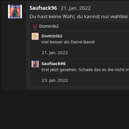
o
Saufsack96
21. Jan. 2022
n
Du hast keine Wahl, du kannst nur wahllo
e
n
Dominik2
R
:
e
Dominik2
D
a
Viel besser als Deine Band!
k
21. Jan. 2022
t
i
Saufsack96
o
Erst jetzt gesehen. Schade das es die nicht
n
e
23. Jan. 2022
n
: