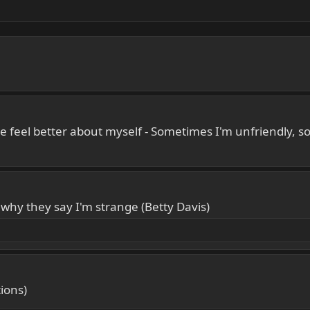
e feel better about myself - Sometimes I'm unfriendly, s
 why they say I'm strange (Betty Davis)
ions)