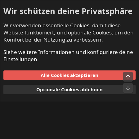
Wir schützen deine Privatsphäre
Wir verwenden essentielle
Cookies
, damit diese
Website funktioniert, und optionale Cookies, um den
Komfort bei der Nutzung zu verbessern.
Siehe weitere Informationen und konfiguriere deine
Mitglieder
Einstellungen
Cookies
Alle Cookies akzeptieren
Obe
Kontakt
Nutzungsbedingungen
Datenschutz
Hilfe und Impressum
Start
R
Unt
Optionale Cookies ablehnen
S
S
®
Community platform by XenForo
© 2010-2024 XenForo Ltd.