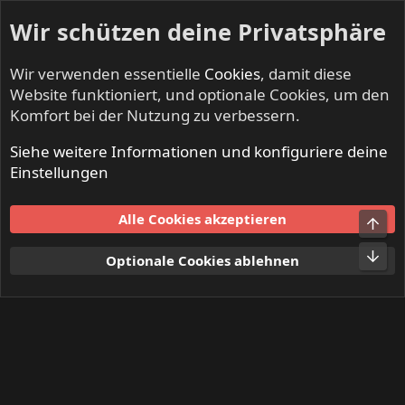
Wir schützen deine Privatsphäre
Wir verwenden essentielle
Cookies
, damit diese
Website funktioniert, und optionale Cookies, um den
Komfort bei der Nutzung zu verbessern.
Siehe weitere Informationen und konfiguriere deine
Mitglieder
Einstellungen
Cookies
Alle Cookies akzeptieren
Obe
Kontakt
Nutzungsbedingungen
Datenschutz
Hilfe und Impressum
Start
R
Unt
Optionale Cookies ablehnen
S
S
®
Community platform by XenForo
© 2010-2024 XenForo Ltd.