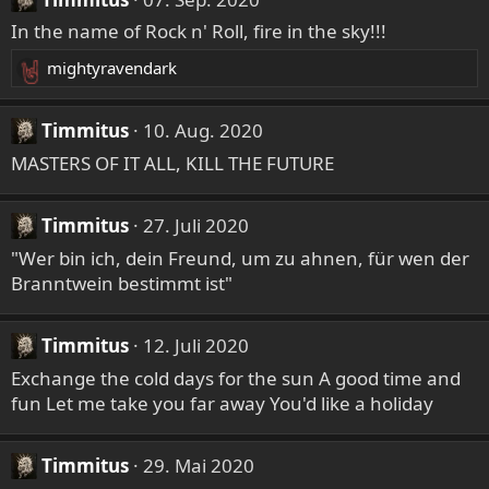
In the name of Rock n' Roll, fire in the sky!!!
mightyravendark
R
e
a
Timmitus
10. Aug. 2020
k
MASTERS OF IT ALL, KILL THE FUTURE
t
i
o
Timmitus
27. Juli 2020
n
"Wer bin ich, dein Freund, um zu ahnen, für wen der
e
Branntwein bestimmt ist"
n
:
Timmitus
12. Juli 2020
Exchange the cold days for the sun A good time and
fun Let me take you far away You'd like a holiday
Timmitus
29. Mai 2020