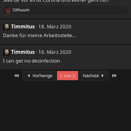
Othuum
R
e
a
Timmitus
18. März 2020
k
Danke für meine Arbeitsstelle...
t
i
o
Timmitus
16. März 2020
n
I can get no desinfection
e
n
:
Erste
Letzte
Vorherige
2 von 3
Nächste