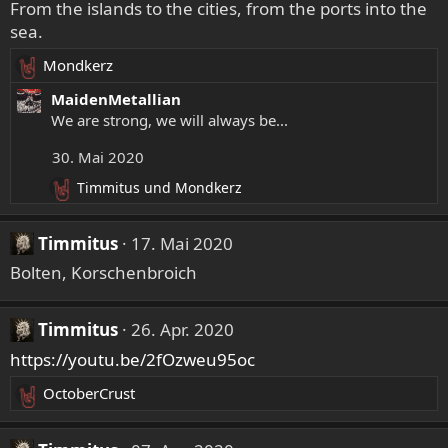
From the islands to the cities, from the ports into the
sea.
Mondkerz
R
e
MaidenMetallian
a
We are strong, we will always be...
k
30. Mai 2020
t
i
Timmitus
und
Mondkerz
R
o
e
n
a
e
Timmitus
17. Mai 2020
k
n
Bolten, Korschenbroich
t
:
i
o
Timmitus
26. Apr. 2020
n
e
https://youtu.be/2fOzweu95oc
n
:
OctoberCrust
R
e
a