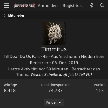
Anmelden
Registrieren
Mitglieder
Timmitus
Till Deaf Do Us Part
·
45
·
Aus
'n schönen Niederrhein
Registriert
06. Dez. 2019
Letzte Aktivität
Vor 50 Minuten
·
Betrachtet das
Thema
Welche Scheibe läuft jetzt? Teil VIII
Beiträge
Reaktionspunkte
Punkte
8.418
74.787
113
Finden