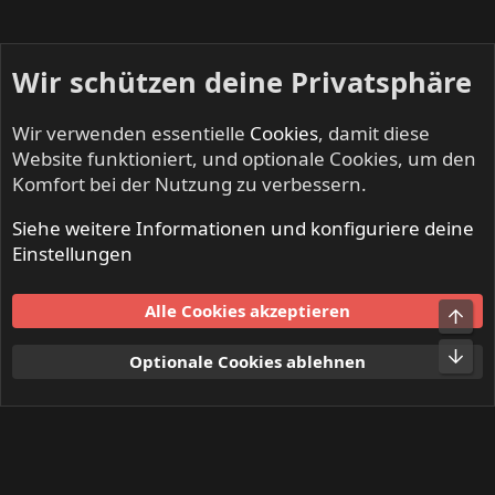
Wir schützen deine Privatsphäre
Wir verwenden essentielle
Cookies
, damit diese
Website funktioniert, und optionale Cookies, um den
Komfort bei der Nutzung zu verbessern.
Siehe weitere Informationen und konfiguriere deine
Mitglieder
Einstellungen
Cookies
Alle Cookies akzeptieren
Obe
Kontakt
Nutzungsbedingungen
Datenschutz
Hilfe und Impressum
Start
R
Unt
Optionale Cookies ablehnen
S
S
®
Community platform by XenForo
© 2010-2024 XenForo Ltd.