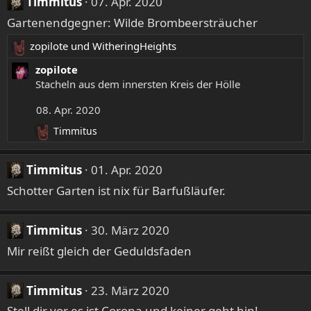
Timmitus
07. Apr. 2020
k
Gartenendgegner: Wilde Brombeersträucher
t
i
zopilote
und
WitheringHeights
R
o
e
zopilote
n
a
Stacheln aus dem innersten Kreis der Hölle
e
k
n
08. Apr. 2020
t
:
i
Timmitus
R
o
e
n
a
e
Timmitus
01. Apr. 2020
k
n
Schotter Garten ist nix für Barfußläufer.
t
:
i
o
Timmitus
30. März 2020
n
e
Mir reißt gleich der Geduldsfaden
n
:
Timmitus
23. März 2020
Stell dir vor es ist Corona und keiner geht hin!