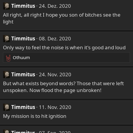
a
Timmitus
24. Dez. 2020
k
t
All right, all right I hope you son of bitches see the
i
light
o
n
Timmitus
08. Dez. 2020
e
n
Only way to feel the noise is when it's good and loud
:
Othuum
R
e
a
Timmitus
24. Nov. 2020
k
But what exists beyond words? Those that were left
t
unspoken. Now flood the page unbroken!
i
o
n
Timmitus
11. Nov. 2020
e
My mission is to hit ignition
n
:
Timmitus
07. Sep. 2020