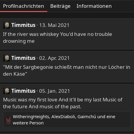
Profilnachrichten
Beiträge
Informationen
Timmitus
13. Mai 2021
If the river was whiskey You'd have no trouble
drowning me
Timmitus
02. Apr. 2021
"Mit der Sargbegonie schießt man nicht nur Löcher in
den Käse"
Timmitus
05. Jan. 2021
Music was my first love And it'll be my last Music of
the future And music of the past.
WitheringHeights
,
AlexDiaboli
,
Gaimchú
und eine
R
weitere Person
e