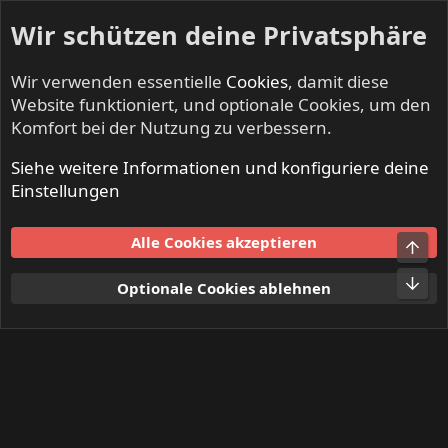
Wir schützen deine Privatsphäre
Wir verwenden essentielle
Cookies
, damit diese
Website funktioniert, und optionale Cookies, um den
Komfort bei der Nutzung zu verbessern.
Siehe weitere Informationen und konfiguriere deine
Mitglieder
Einstellungen
Cookies
Alle Cookies akzeptieren
Obe
Kontakt
Nutzungsbedingungen
Datenschutz
Hilfe und Impressum
Start
R
Unt
Optionale Cookies ablehnen
S
S
®
Community platform by XenForo
© 2010-2024 XenForo Ltd.