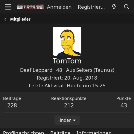
Anmelden
Registrieren
Mitglieder
TomTom
Deaf Leppard
·
48
·
Aus
Selters (Taunus)
Registriert
20. Aug. 2018
Letzte Aktivität
Heute um 15:25
Beiträge
Reaktionspunkte
Punkte
228
212
43
Finden
Profilnachrichten
Beiträge
Informationen